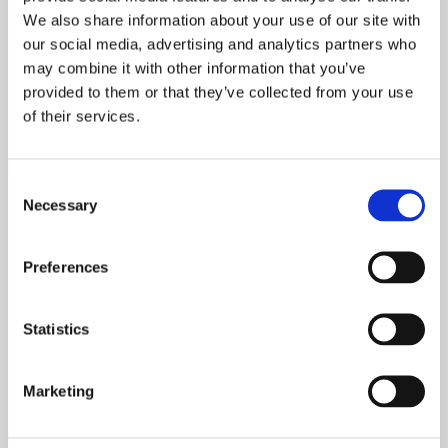
30ML
We also share information about your use of our site with
En fukt- och näringsgivande nattkräm med C-vitamin, nyponrosolja och extrakt 
En naturlig nattkräm till fuktfattig hy
our social media, advertising and analytics partners who
may combine it with other information that you’ve
129
195
229
KR
KR
KR
provided to them or that they’ve collected from your use
of their services.
KÖP
INFO
Lägg till i favoriter
Lägg t
Consent
KAMPANJ
KAMPANJ
Necessary
Selection
15
15
%
%
Preferences
Statistics
Marketing
WELEDA CONTOURING
WELEDA FIRMING
NIGHT CREAM 40ML
NIGHT CREAM 40ML
En nattkräm som stärker hudbarriären & ger intensiv återfuktning.
Ger ökad elasticitet till huden