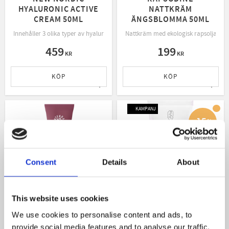
HYALURONIC ACTIVE
NATTKRÄM
CREAM 50ML
ÄNGSBLOMMA 50ML
Innehåller 3 olika typer av hyaluronsyra
Nattkräm med ekologisk rapsolja som 
459
199
KR
KR
KÖP
KÖP
Lägg till i favoriter
Lägg t
KAMPANJ
15
%
Consent
Details
About
This website uses cookies
We use cookies to personalise content and ads, to
URTEKRAM AGELESS
WELEDA BALANCING
NIGHT CREAM 50ML
NIGHT CREAM IRIS
provide social media features and to analyse our traffic.