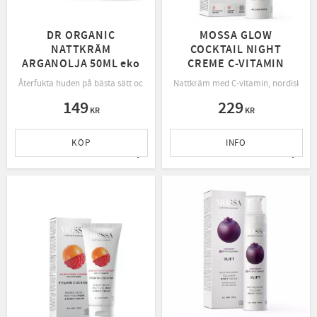
DR ORGANIC
MOSSA GLOW
NATTKRÄM
COCKTAIL NIGHT
ARGANOLJA 50ML eko
CREME C-VITAMIN
Återfukta huden på bästa sätt och ge den näring under natten med hjälp av D
Nattkräm med C-vitamin, nordiska bä
149
229
KR
KR
KÖP
INFO
Lägg till i favoriter
Lägg t