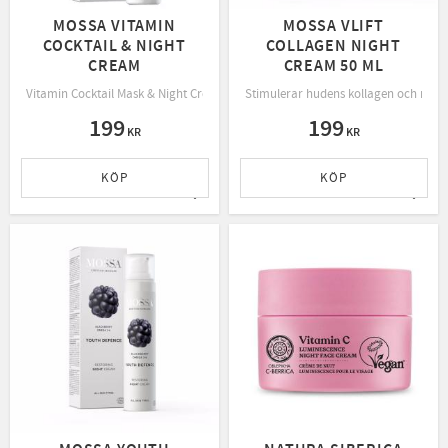
MOSSA VITAMIN
MOSSA VLIFT
COCKTAIL & NIGHT
COLLAGEN NIGHT
CREAM
CREAM 50 ML
Vitamin Cocktail Mask & Night Cream är en krämig ansiktsmask och nattkräm fö
Stimulerar hudens kollagen och mjukar
199
199
KR
KR
KÖP
KÖP
Lägg till i favoriter
Lägg t