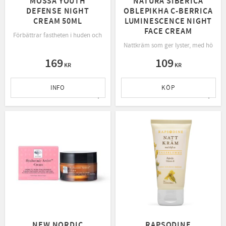
MOSSA YOUTH
NATURA SIBERICA
DEFENSE NIGHT
OBLEPIKHA C-BERRICA
CREAM 50ML
LUMINESCENCE NIGHT
FACE CREAM
Förbättrar fastheten i huden och ger näring och återfuktar huden under natte
Nattkräm som ger lyster, med högt in
169
109
KR
KR
INFO
KÖP
Lägg till i favoriter
Lägg t
NEW NORDIC
RAPSODINE