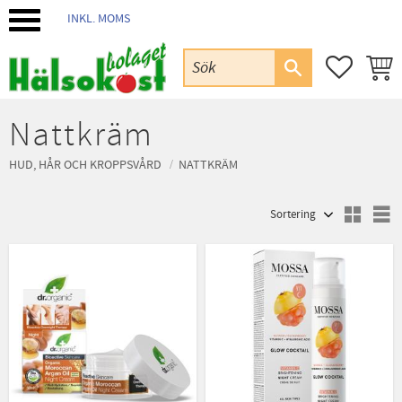
INKL. MOMS
Meny
FAVORIT
KUND
Nattkräm
HUD, HÅR OCH KROPPSVÅRD
NATTKRÄM
Välj sortering
V