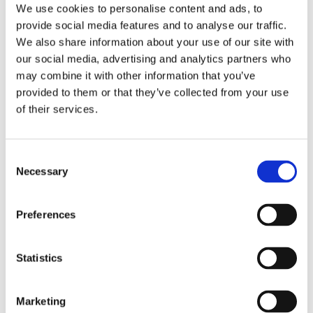
Stärker huden och skyddar mot åldrande
We use cookies to personalise content and ads, to
Passar alla hudtyper, även känslig hy
provide social media features and to analyse our traffic.
We also share information about your use of our site with
Innehållet av hyaluronsyra i Vitamin Cocktail Mask & Night
our social media, advertising and analytics partners who
Cream fyller ut fina torrhetslinjer samtidigt som
may combine it with other information that you’ve
antioxidanter stärker huden och skyddar mot åldrande.
provided to them or that they’ve collected from your use
Krämen är en multivitamincocktail från olika bär som
of their services.
förser huden med en ny livskraft och energi.
Consent
Necessary
Dela med dig
Selection
Facebook
Twitter
LinkedIn
Pinterest
Preferences
Omdömen
Statistics
Du
Marketing