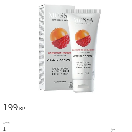
199
KR
Antal
st