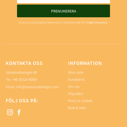
PRENUMERERA
Dina personuppgifter behandlas i enlighet med vår
integritetspolicy
.
KONTAKTA OSS
INFORMATION
Hälsokostbolaget AB
Mina sidor
Tel.: +46 (0)526-40054
Kundtjänst
Om oss
Email: info@halsokostbolaget.com
Köpvillkor
FÖLJ OSS PÅ:
Policy & cookies
Byte & retur