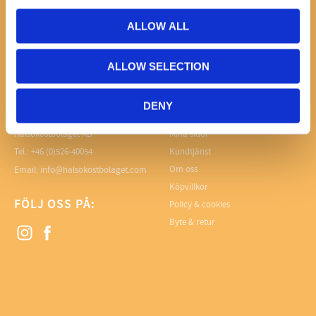
Dina personuppgifter behandlas i enlighet med vår
integritetspolicy
.
ALLOW ALL
ALLOW SELECTION
DENY
KONTAKTA OSS
INFORMATION
Hälsokostbolaget AB
Mina sidor
Tel.: +46 (0)526-40054
Kundtjänst
Om oss
Email: info@halsokostbolaget.com
Köpvillkor
FÖLJ OSS PÅ:
Policy & cookies
Byte & retur