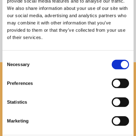
provide social media features and to analyse our traffic.
Adress:
We also share information about your use of our site with
Veteranenköpcentra
our social media, advertising and analytics partners who
may combine it with other information that you’ve
452 93 Strömstad
provided to them or that they’ve collected from your use
of their services.
Consent
Necessary
Selection
Preferences
NYHETSBREV
Statistics
Marketing
PRENUMERERA