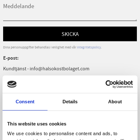
SKICKA
Dina personuppgifter behandlas i enlighet med vår
integritetspolicy
.
E-post:
Kundtjänst - info@halsokostbolaget.com
Telefon:
Hälsokostbolaget - +46 526 40054
Företagsnamn:
Consent
Details
About
Hälsokostbolaget
Org.nr:
This website uses cookies
556656-1915
We use cookies to personalise content and ads, to