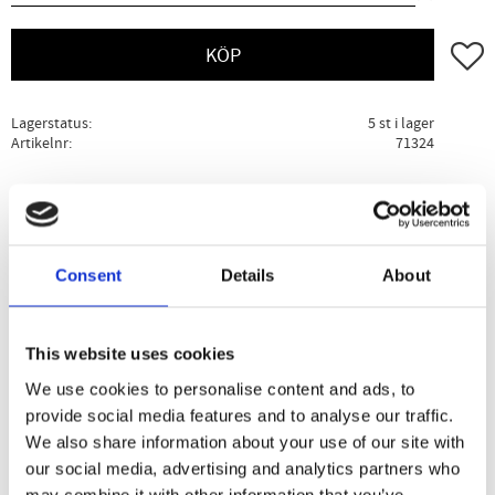
Lägg ti
KÖP
Lagerstatus
5 st i lager
Artikelnr
71324
Ge ett omdöme!
Beskrivning
Specifikation
Användning
Consent
Details
About
En mjukgörande och näringsrik nattkräm för ansiktet.
This website uses cookies
Krämen innehåller en hög andel ekologisk rapsolja med
vitamin E och omegafettsyror, vilka mjukgör samt tillför
We use cookies to personalise content and ads, to
huden extra fukt och näring under natten. Passar alla
provide social media features and to analyse our traffic.
hudtyper och är särskilt bra för mogen eller torr hy.
We also share information about your use of our site with
our social media, advertising and analytics partners who
may combine it with other information that you’ve