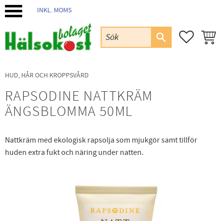
INKL. MOMS
Meny
FAVORIT
KUND
HUD, HÅR OCH KROPPSVÅRD
RAPSODINE NATTKRÄM
ÄNGSBLOMMA 50ML
Nattkräm med ekologisk rapsolja som mjukgör samt tillför
huden extra fukt och näring under natten.