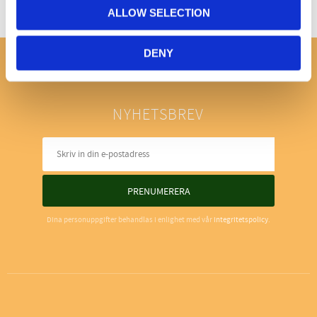
ALLOW SELECTION
DENY
NYHETSBREV
PRENUMERERA
Dina personuppgifter behandlas i enlighet med vår
integritetspolicy
.