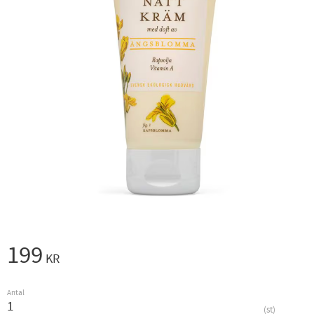
199
KR
Antal
st