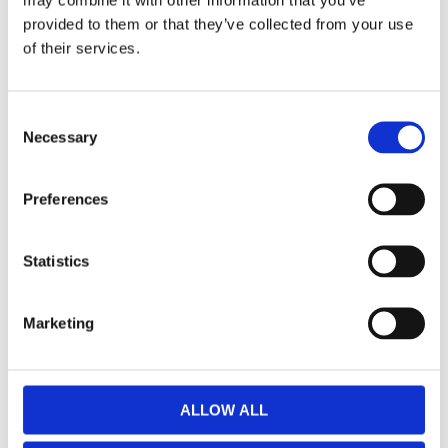
provided to them or that they’ve collected from your use
Dela med dig
of their services.
Facebook
Twitter
LinkedIn
Pinterest
Consent
Necessary
Selection
Omdömen
Du
Preferences
Statistics
Marketing
Bli den första att lämna ett omdöme.
ALLOW ALL