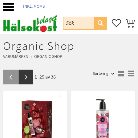
INKL. MOMS
Meny
FAVORIT
KUND
Organic Shop
VARUMÄRKEN
ORGANIC SHOP
Välj sortering
V
1–
25
av
36