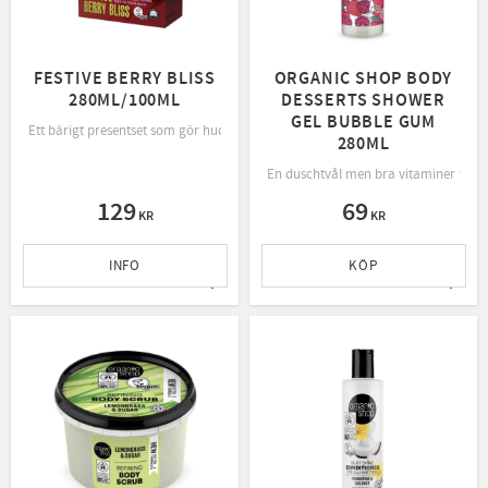
FESTIVE BERRY BLISS
ORGANIC SHOP BODY
280ML/100ML
DESSERTS SHOWER
GEL BUBBLE GUM
Ett bärigt presentset som gör huden mjuk och strålande.Body scrub med körsbä
280ML
En duschtvål men bra vitaminer för at
129
69
KR
KR
INFO
KÖP
Lägg till i favoriter
Lägg t