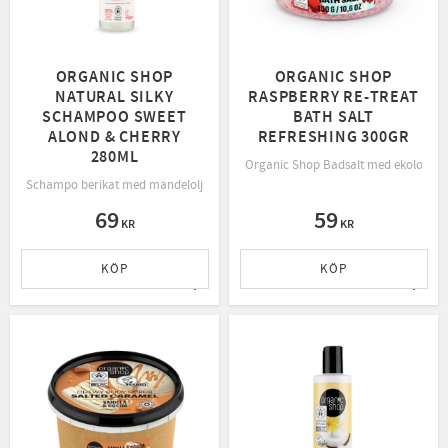
ORGANIC SHOP
ORGANIC SHOP
NATURAL SILKY
RASPBERRY RE-TREAT
SCHAMPOO SWEET
BATH SALT
ALOND & CHERRY
REFRESHING 300GR
280ML
Organic Shop Badsalt med ekologiskt 
Schampo berikat med mandelolja som ger ditt hår en silkeslen och återfuktad
69
59
KR
KR
KÖP
KÖP
Lägg till i favoriter
Lägg t