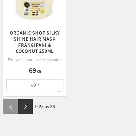
ORGANIC SHOP SILKY
SHINE HAIR MASK
FRANGIPANI &
COCONUT 250ML
Förnya ditt hår med denna närande inpackning, rik på frangipani och kokos för
69
KR
KÖP
Lägg till i favoriter
1–
25
av
36