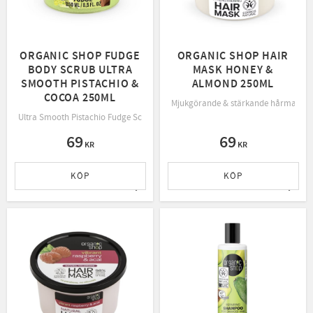
ORGANIC SHOP FUDGE
ORGANIC SHOP HAIR
BODY SCRUB ULTRA
MASK HONEY &
SMOOTH PISTACHIO &
ALMOND 250ML
COCOA 250ML
Mjukgörande & stärkande hårmask, m
Ultra Smooth Pistachio Fudge Scrub från Organic Shop är en lyxig sockerskru
69
69
KR
KR
KÖP
KÖP
Lägg till i favoriter
Lägg t