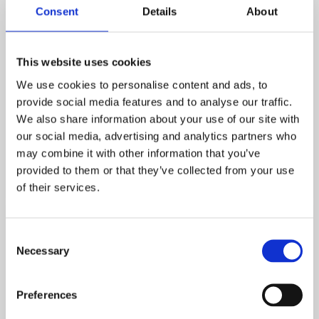
Consent
Details
About
ORGANIC SHOP
ORGANIC SHOP LEMON
HYDRATING SHOWER
MACRON BODY SCRUB
This website uses cookies
GEL BELLINI -
FIRMING LEMON MINT
WATERMELON &
250ML
We use cookies to personalise content and ads, to
PEACH 280ML
En kroppsskrubb med doft av citron 
provide social media features and to analyse our traffic.
Duschkräm som bidrar till len hud med en härlig doft av vattenmelon & persik
We also share information about your use of our site with
69
69
our social media, advertising and analytics partners who
KR
KR
may combine it with other information that you’ve
provided to them or that they’ve collected from your use
KÖP
INFO
Lägg till i favoriter
Lägg t
of their services.
Consent
Necessary
Selection
Preferences