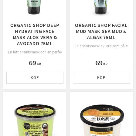
ORGANIC SHOP DEEP
ORGANIC SHOP FACIAL
HYDRATING FACE
MUD MASK SEA MUD &
MASK ALOE VERA &
ALGAE 75ML
AVOCADO 75ML
En ansiktsmask av lera som på ett sk
En lätt ansiktsmask och en perfekt fuktgivare.
69
69
KR
KR
KÖP
KÖP
Lägg till i favoriter
Lägg t