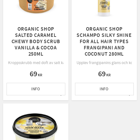
ORGANIC SHOP
ORGANIC SHOP
SALTED CARAMEL
SCHAMPO SILKY SHINE
CHEWY BODY SCRUB
FOR ALL HAIR TYPES
VANILLA & COCOA
FRANGIPANI AND
250ML
COCONUT 280ML
Kroppsskrubb med doft av salt karamell
Upplev frangipanins glans och kokose
69
69
KR
KR
INFO
INFO
Lägg till i favoriter
Lägg t