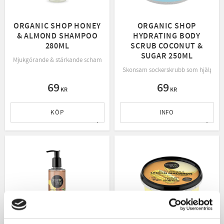
ORGANIC SHOP HONEY
ORGANIC SHOP
& ALMOND SHAMPOO
HYDRATING BODY
280ML
SCRUB COCONUT &
SUGAR 250ML
Mjukgörande & stärkande schampo, med härlig doft av honung & mandel
Skonsam sockerskrubb som hjälper till
69
69
KR
KR
KÖP
INFO
Lägg till i favoriter
Lägg t