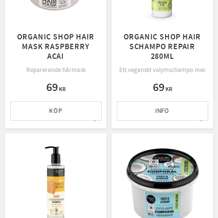
ORGANIC SHOP HAIR
ORGANIC SHOP HAIR
MASK RASPBERRY
SCHAMPO REPAIR
ACAI
280ML
Reparerande hårmask
Ett veganskt volymschampo med ekolog
69
69
KR
KR
KÖP
INFO
Lägg till i favoriter
Lägg t