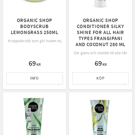
ORGANIC SHOP
ORGANIC SHOP
BODYSCRUB
CONDITIONER SILKY
LEMONGRASS 250ML
SHINE FOR ALL HAIR
TYPES FRANGIPANI
Kroppsskrubb som gör huden mjukare genom exfoliering med naturligt socker 
AND COCONUT 280 ML
Ger glans och vitalitet till alla hårt
69
69
KR
KR
INFO
KÖP
Lägg till i favoriter
Lägg t