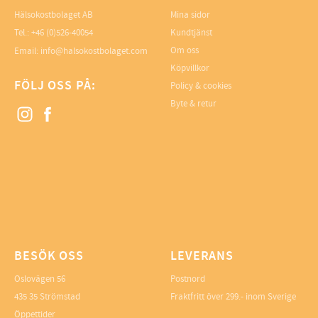
Hälsokostbolaget AB
Mina sidor
Tel.: +46 (0)526-40054
Kundtjänst
Om oss
Email: info@halsokostbolaget.com
Köpvillkor
FÖLJ OSS PÅ:
Policy & cookies
Byte & retur
BESÖK OSS
LEVERANS
Oslovägen 56
Postnord
435 35 Strömstad
Fraktfritt över 299.- inom Sverige
Öppettider