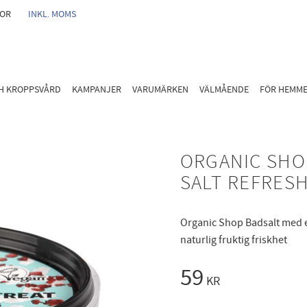
GOR
INKL. MOMS
CH KROPPSVÅRD
KAMPANJER
VARUMÄRKEN
VÄLMÅENDE
FÖR HEMM
ORGANIC SHO
SALT REFRES
Organic Shop Badsalt med e
naturlig fruktig friskhet
59
KR