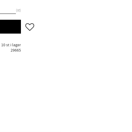
st
Lägg till i favoriter
10 st i lager
29665