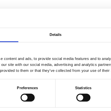
fruktigt doftande badprodukt som förvandlar ditt bad till en avsl
lans, lugna kroppen och ge ny energi efter en lång dag.
Details
om ger huden näring, samtidigt som badsaltet verkar uppmjukande oc
ss.
e content and ads, to provide social media features and to analy
 our site with our social media, advertising and analytics partn
 provided to them or that they’ve collected from your use of their
Dela med dig
Facebook
Twitter
LinkedIn
Pinterest
Preferences
Statistics