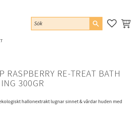
FAVORITER
KUNDVAG
ET
P RASPBERRY RE-TREAT BATH
HING 300GR
kologiskt hallonextrakt lugnar sinnet & vårdar huden med