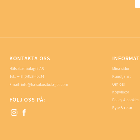
KONTAKTA OSS
INFORMAT
Hälsokostbolaget AB
Mina sidor
Tel.: +46 (0)526-40054
Kundtjänst
Om oss
Email: info@halsokostbolaget.com
Köpvillkor
FÖLJ OSS PÅ:
Policy & cookies
Byte & retur