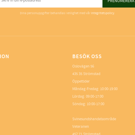
PRENUMERERA
Dina personuppgifter behandlas i enlighet med vår
integritetspolicy
.
ION
BESÖK OSS
Oslovägen 56
435 35 Strömstad
Öppettider
Måndag-Fredag: 10:00-19:00
Lördag: 09:00-17:00
Söndag: 10:00-17:00
Svinesundshandelsområde
Veteranen
452 71 Strömstad