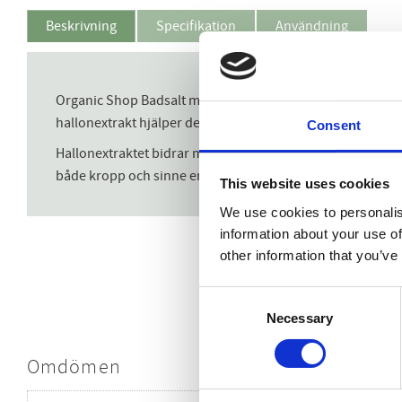
Beskrivning
Specifikation
Användning
Organic Shop Badsalt med ekologiskt hallonextrakt är en 
hallonextrakt hjälper det till att återställa hudens fuktba
Consent
Hallonextraktet bidrar med antioxidanter och vitaminer s
både kropp och sinne en fruktig paus från vardagens stre
This website uses cookies
We use cookies to personalis
information about your use of
other information that you’ve
Consent
Necessary
Selection
Omdömen