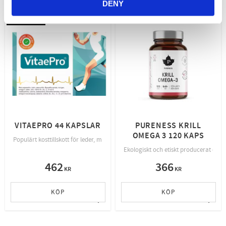
DENY
BÄSTSÄLJARE
VITAEPRO 44 KAPSLAR
PURENESS KRILL
OMEGA 3 120 KAPS
Populärt kosttillskott för leder, muskler och hjärta. Innehåller omega-3, vitami
Ekologiskt och etiskt producerat om
462
366
KR
KR
KÖP
KÖP
Lägg till i favoriter
Lägg t