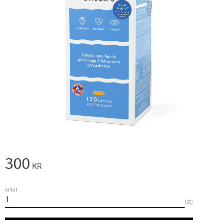
300
KR
Antal
st