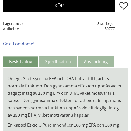
Lägg ti
KÖP
Lagerstatus
3 st i lager
Artikelnr
50777
Ge ett omdöme!
Beskrivning
Specifikation
Användning
Omega-3 fettsyrorna EPA och DHA bidrar till hjärtats
normala funktion. Den gynnsamma effekten uppnås vid ett
dagligt intag av 250 mg EPA och DHA, vilket motsvarar 1
kapsel. Den gynnsamma effekten för att bidra till hjärnans
och synens normala funktion uppnås vid ett dagligt intag
av 250 mg DHA, vilket motsvarar 3 kapslar.
En kapsel Eskio-3 Pure innehåller 160 mg EPA och 100 mg