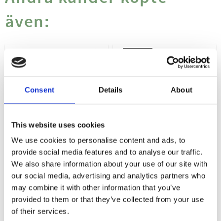
även:
KAMPANJ
20
%
Consent
Details
About
This website uses cookies
We use cookies to personalise content and ads, to
provide social media features and to analyse our traffic.
ESKIO-3 PURE 210ML
BETTER YOU
We also share information about your use of our site with
BETAKAROTEN 50MG
Eskio-3 Pure flytande kosttillskott med fiskolja är naturligt rik på omega-3-fetts
50KAP
our social media, advertising and analytics partners who
may combine it with other information that you’ve
Solvitamin för din hud Högdoserad Bet
provided to them or that they’ve collected from your use
290
119
149
KR
KR
KR
of their services.