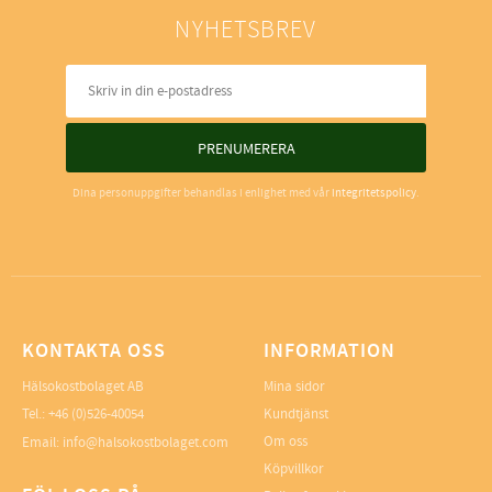
NYHETSBREV
PRENUMERERA
Dina personuppgifter behandlas i enlighet med vår
integritetspolicy
.
KONTAKTA OSS
INFORMATION
Hälsokostbolaget AB
Mina sidor
Tel.: +46 (0)526-40054
Kundtjänst
Om oss
Email: info@halsokostbolaget.com
Köpvillkor