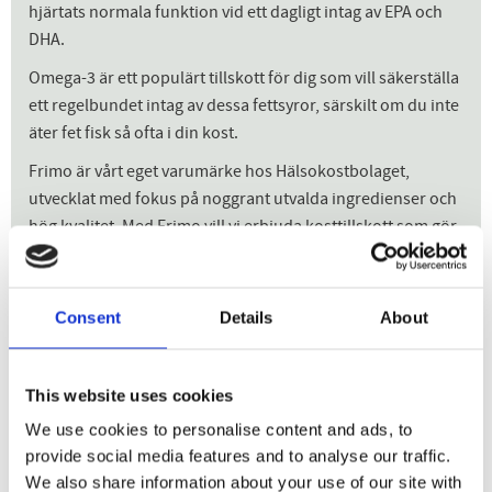
hjärtats normala funktion vid ett dagligt intag av EPA och
DHA.
Omega-3 är ett populärt tillskott för dig som vill säkerställa
ett regelbundet intag av dessa fettsyror, särskilt om du inte
äter fet fisk så ofta i din kost.
Frimo är vårt eget varumärke hos Hälsokostbolaget,
utvecklat med fokus på noggrant utvalda ingredienser och
hög kvalitet. Med Frimo vill vi erbjuda kosttillskott som gör
det enkelt att komplettera kosten och stödja kroppens
viktiga funktioner.
Consent
Details
About
Frimo Omega-3 passar dig som vill komplettera din kost
med omega-3 som en del av en balanserad kost och
hälsosam livsstil.
This website uses cookies
We use cookies to personalise content and ads, to
provide social media features and to analyse our traffic.
Dela med dig
We also share information about your use of our site with