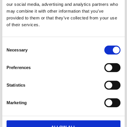
Facebook
Twitter
LinkedIn
Pinterest
our social media, advertising and analytics partners who
may combine it with other information that you’ve
provided to them or that they’ve collected from your use
of their services.
Andra kunder köpte
Consent
Necessary
även:
Selection
Preferences
Statistics
Marketing