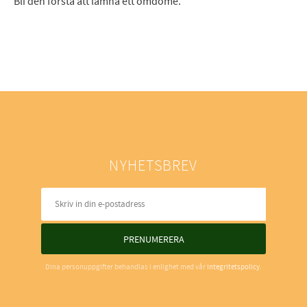
Bli den första att lämna ett omdöme.
NYHETSBREV
PRENUMERERA
Dina personuppgifter behandlas i enlighet med vår
integritetspolicy
.