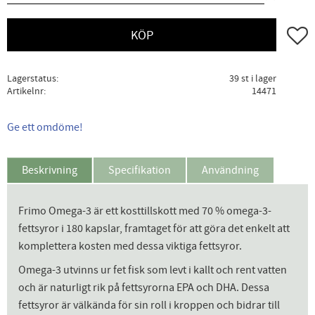
Lägg ti
KÖP
Lagerstatus
39 st i lager
Artikelnr
14471
Ge ett omdöme!
Beskrivning
Specifikation
Användning
Frimo Omega-3 är ett kosttillskott med 70 % omega-3-
fettsyror i 180 kapslar, framtaget för att göra det enkelt att
komplettera kosten med dessa viktiga fettsyror.
Omega-3 utvinns ur fet fisk som levt i kallt och rent vatten
och är naturligt rik på fettsyrorna EPA och DHA. Dessa
fettsyror är välkända för sin roll i kroppen och bidrar till