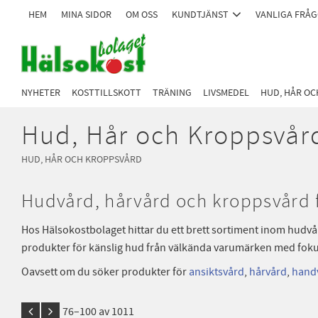
HEM
MINA SIDOR
OM OSS
KUNDTJÄNST
VANLIGA FRÅ
NYHETER
KOSTTILLSKOTT
TRÄNING
LIVSMEDEL
HUD, HÅR O
Hud, Hår och Kroppsvår
HUD, HÅR OCH KROPPSVÅRD
Hudvård, hårvård och kroppsvård f
Hos Hälsokostbolaget hittar du ett brett sortiment inom hudvå
produkter för känslig hud från välkända varumärken med foku
Oavsett om du söker produkter för
ansiktsvård
,
hårvård
,
hand
76–
100
av
1011