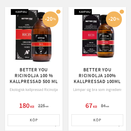
KAMPANJ
KAMPANJ
20
20
%
%
BETTER YOU
BETTER YOU
RICINOLJA 100 %
RICINOLJA 100%
KALLPRESSAD 500 ML
KALLPRESSAD 100ML
öolja som passar som ansikts-, hår- och kroppsolja
Ekologisk kallpressad Ricinolja är en naturlig mjukgörande olja som är nästa
Lämpar sig bra som ingrediens i reng
ar utmärkt för att kombinera med eteriska oljor för aromterapi.
180
67
225
84
KR
KR
KR
KR
KÖP
KÖP
till i favoriter
Lägg till i favoriter
Lägg ti