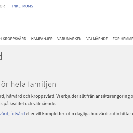
GOR
INKL. MOMS
CH KROPPSVÅRD
KAMPANJER
VARUMÄRKEN
VÄLMÅENDE
FÖR HEMM
d
ör hela familjen
rd, hårvård och kroppsvård. Vi erbjuder allt från ansiktsrengöring
s på kvalitet och välmående.
vård
,
fotvård
eller vill komplettera din dagliga hudvårdsrutin hittar 