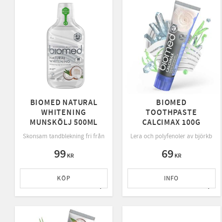
BIOMED NATURAL
BIOMED
WHITENING
TOOTHPASTE
MUNSKÖLJ 500ML
CALCIMAX 100G
Skonsam tandblekning fri från: fluor, alkohol, sackarin, klorhexidin, PEG
Lera och polyfenoler av björkbla
99
69
KR
KR
KÖP
INFO
Lägg till i favoriter
Lägg 