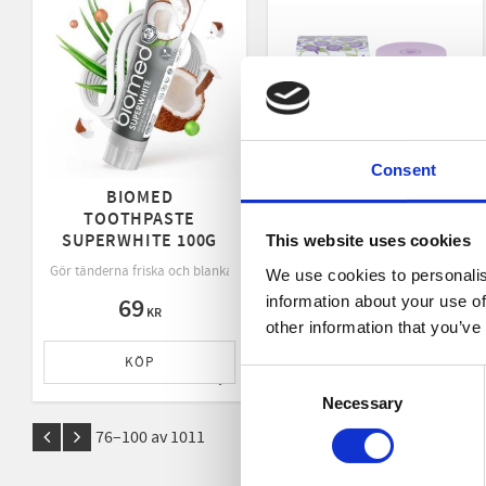
Consent
BIOMED
BODY CREAM BELLA
TOOTHPASTE
DI NOTTE 250ML
SUPERWHITE 100G
This website uses cookies
Kroppskräm som kombinerar intens
Gör tänderna friska och blanka utan att skada emaljen
We use cookies to personalis
information about your use of
69
379
KR
KR
other information that you’ve
KÖP
KÖP
Consent
Lägg till i favoriter
Lägg 
Necessary
Selection
76–
100
av
1011