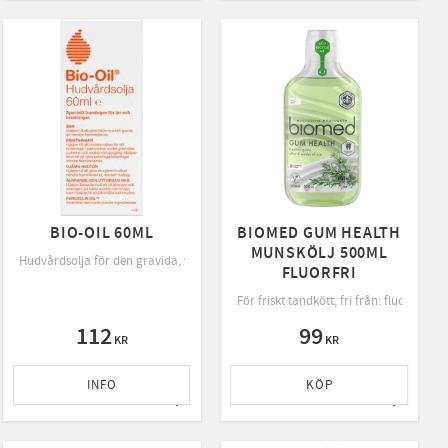
BIO-OIL 60ML
BIOMED GUM HEALTH
MUNSKÖLJ 500ML
istningar och ärr
Hudvårdsolja för den gravida, vid bristningar och ärr
FLUORFRI
squalane & vitamin E
För friskt tandkött, fri från: fluor, alko
112
99
KR
KR
INFO
KÖP
ll i favoriter
Lägg till i favoriter
Lägg till