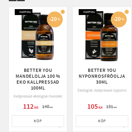
KAMPANJ
KAMPANJ
20
20
%
%
BETTER YOU
BETTER YOU
MANDELOLJA 100 %
NYPONROSFRÖOLJA
EKO KALLPRESSAD
30ML
100ML
Ekologisk, kallpressad nyponrosfr
Kallpressad ekologisk mandelolja från Spanien som är en basolja som pass
112
105
140
131
KR
KR
KR
KR
KÖP
KÖP
Lägg till i favoriter
Lägg 