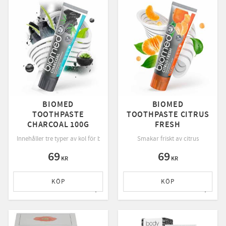
BIOMED
BIOMED
TOOTHPASTE
TOOTHPASTE CITRUS
CHARCOAL 100G
FRESH
d förebygger tandköttsproblem
Innehåller tre typer av kol för bästa resultat
Smakar friskt av citrus
69
69
KR
KR
KÖP
KÖP
till i favoriter
Lägg till i favoriter
Lägg ti