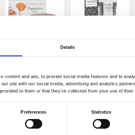
Details
BODY CREAM SWEET
BODY CREAM TEA
POPPY 200ML
TREE OIL 100ML
iv återfuktning med en sofistikerad doft inspirerad av nattblommande jasmin
En exotisk doft som räcker länge.
Vårdar och förebygger torr och "oren
e content and ads, to provide social media features and to analy
 our site with our social media, advertising and analytics partn
329
149
KR
KR
 provided to them or that they’ve collected from your use of their
KÖP
KÖP
till i favoriter
Lägg till i favoriter
Lägg ti
Preferences
Statistics