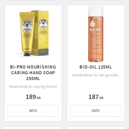
BI-PRO NOURISHING
BIO-OIL 125ML
CARING HAND SOAP
Hudvårdsolja för den gravida, vid br
250ML
massage har en upplyftande & cirkulationsfrämjande effekt
Baserad på en naturlig formula med bivax, trollhassel, tistelolja, bisabolol, 
189
187
KR
KR
INFO
INFO
till i favoriter
Lägg till i favoriter
Lägg ti