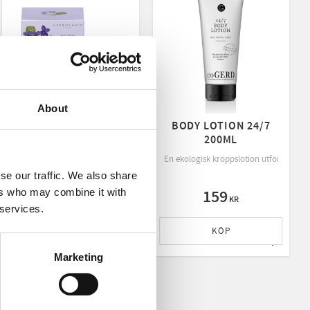
About
BODY CREAM
BODY LOTION 24/7
VIOLA/VIOL 200ML
200ML
" hud, 100 % naturlig Tea tree oil motverkar effektivt bakterier
En ekologisk kroppslotion utformad för
se our traffic. We also share
ers who may combine it with
379
159
KR
KR
 services.
KÖP
KÖP
ll i favoriter
Lägg till i favoriter
Lägg till
Marketing