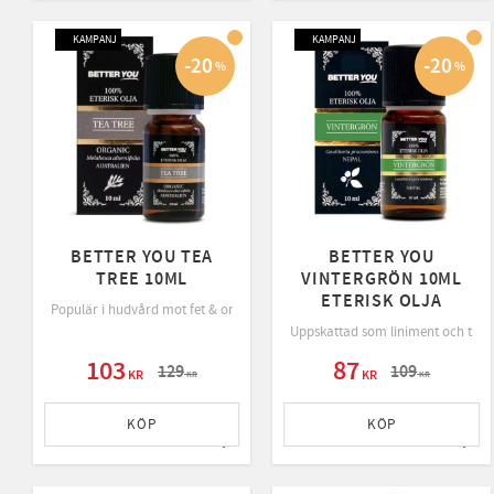
KAMPANJ
KAMPANJ
20
20
%
%
BETTER YOU TEA
BETTER YOU
TREE 10ML
VINTERGRÖN 10ML
ETERISK OLJA
Populär i hudvård mot fet & oren hud
Uppskattad som liniment och till 
103
87
129
109
KR
KR
KR
KR
KÖP
KÖP
Lägg till i favoriter
Lägg 