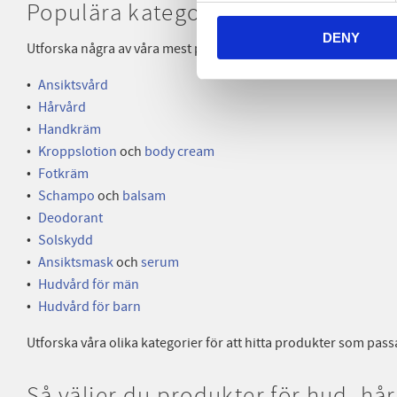
Populära kategorier inom hud, hå
DENY
Utforska några av våra mest populära kategorier:
Ansiktsvård
Hårvård
Handkräm
Kroppslotion
och
body cream
Fotkräm
Schampo
och
balsam
Deodorant
Solskydd
Ansiktsmask
och
serum
Hudvård för män
Hudvård för barn
Utforska våra olika kategorier för att hitta produkter som pas
Så väljer du produkter för hud, hå