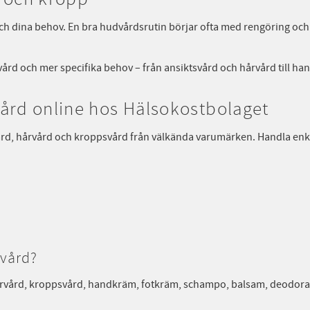
och dina behov. En bra hudvårdsrutin börjar ofta med rengöring oc
ård och mer specifika behov – från ansiktsvård och hårvård till h
ård online hos Hälsokostbolaget
ård, hårvård och kroppsvård från välkända varumärken. Handla enkel
svård?
 hårvård, kroppsvård, handkräm, fotkräm, schampo, balsam, deodora