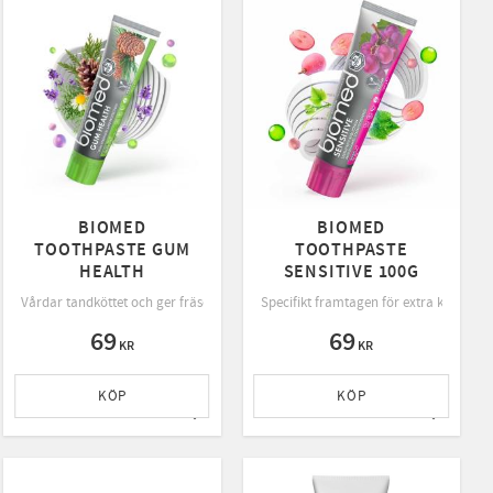
BIOMED
BIOMED
TOOTHPASTE GUM
TOOTHPASTE
HEALTH
SENSITIVE 100G
Vårdar tandköttet och ger fräsch andedräkt
Specifikt framtagen för extra känsliga 
69
69
KR
KR
KÖP
KÖP
ll i favoriter
Lägg till i favoriter
Lägg till