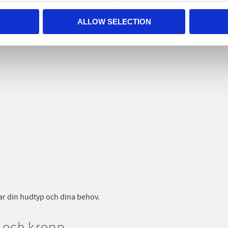
r och kroppsvård
ALLOW SELECTION
sar din hudtyp och dina behov.
r och kropp