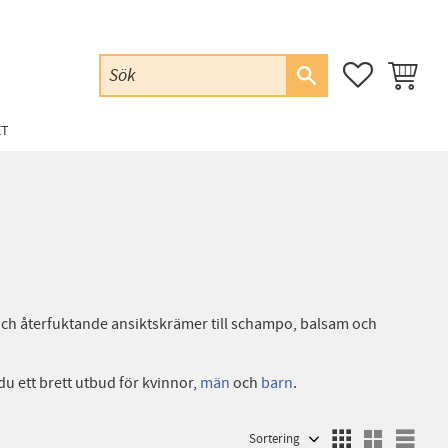
FAVORITER
KUNDVAG
ET
 och återfuktande ansiktskrämer till schampo, balsam och
du ett brett utbud för kvinnor,
män
och
barn
.
Välj sortering
Välj