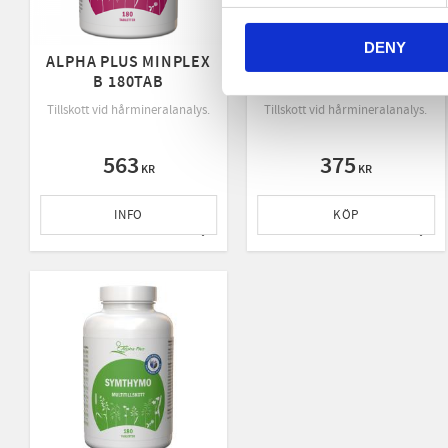
DENY
ALPHA PLUS MINPLEX
ALPHA PLUS MINPLEX
B 180TAB
B 90TAB
Tillskott vid hårmineralanalys.
Tillskott vid hårmineralanalys.
563
375
KR
KR
INFO
KÖP
Lägg till i favoriter
Lägg 