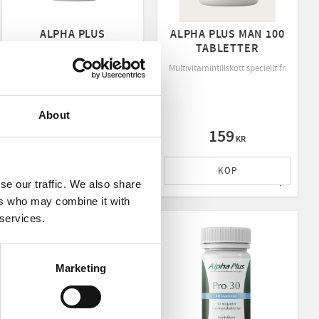
ALPHA PLUS
ALPHA PLUS MAN 100
MAGTEIN
TABLETTER
MAGNESIUM L-
Multivitamintillskott speciellt framtage
TREONAT 90
ummmalat och magnesiumbisglycinat med synergisten B6-vitamin.
 Stödjer energiomsättning, nervsystem, muskler och ben.
KAPSLAR
Patenterad Magtein®-form av magnesium, stöd för nervsystem & psykologisk fu
About
563
159
KR
KR
KÖP
KÖP
se our traffic. We also share
ll i favoriter
Lägg till i favoriter
Lägg till
ers who may combine it with
 services.
Marketing