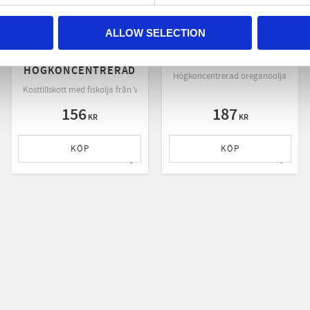
ALLOW SELECTION
ALPHA PLUS OMEGA-
ALPHA PLUS
3 90 KAPS
OREGANO OLJA 30ML
HÖGKONCENTRERAD
Högkoncentrerad oreganoolja i olivo
Kosttillskott med fiskolja från VIVOMEGA™
156
187
KR
KR
KÖP
KÖP
till i favoriter
Lägg till i favoriter
Lägg ti