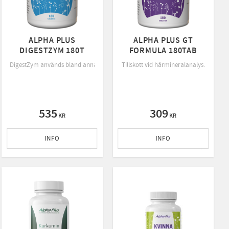
ALPHA PLUS
ALPHA PLUS GT
DIGESTZYM 180T
FORMULA 180TAB
ormal mental prestationsförmåga.
DigestZym används bland annat vid näringsbalansering enligt rekommendation
Tillskott vid hårmineralanalys.
um är förstadiet till den första mjölken (råmjölken) som kon bildar inom 24 timmar 
535
309
KR
KR
INFO
INFO
ll i favoriter
Lägg till i favoriter
Lägg till