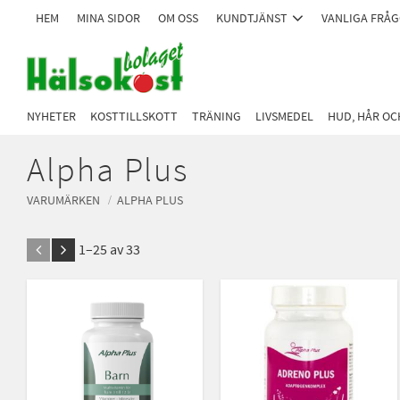
HEM
MINA SIDOR
OM OSS
KUNDTJÄNST
VANLIGA FRÅ
NYHETER
KOSTTILLSKOTT
TRÄNING
LIVSMEDEL
HUD, HÅR O
Alpha Plus
VARUMÄRKEN
ALPHA PLUS
1–
25
av
33