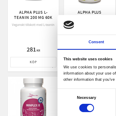
ALPHA PLUS L-
ALPHA PLUS
TEANIN 200 MG 60K
MAGNESIUM
KOMPLEX 375MG
Veganskt tillskott med L-teanin från grönt te. Fri från koffein, gluten & lakt
Bidrar till att minska trötthet och
Consent
281
131
KR
KR
This website uses cookies
KÖP
KÖP
We use cookies to personalis
Lägg till i favoriter
Lägg 
information about your use of
other information that you’ve
Consent
Necessary
Selection