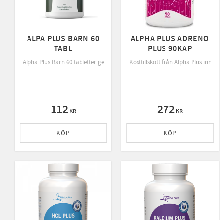
ALPA PLUS BARN 60
ALPHA PLUS ADRENO
TABL
PLUS 90KAP
Alpha Plus Barn 60 tabletter ger hela 12 vitaminer & 7 mineraler.
Kosttillskott från Alpha Plus inne
112
272
KR
KR
KÖP
KÖP
Lägg till i favoriter
Lägg 