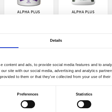
ALPHA PLUS
ALPHA PLUS
MAGNESIUM PLUS
MAGNESIUM
90TAB
SYNERGI 120 KAP
os
 utmattning
Kosttillskott som kombinerar lättupptagligt magnesium i form av magnesi
Kosttillskott med magnesium och B6.
Details
187
196
KR
KR
KÖP
INFO
e content and ads, to provide social media features and to analy
till i favoriter
Lägg till i favoriter
Lägg ti
 our site with our social media, advertising and analytics partn
 provided to them or that they’ve collected from your use of their
Preferences
Statistics