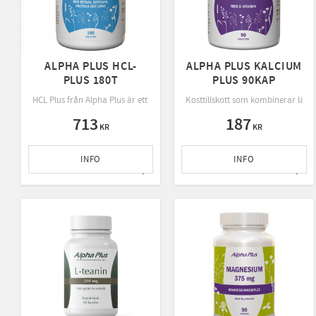
ALPHA PLUS HCL-
ALPHA PLUS KALCIUM
PLUS 180T
PLUS 90KAP
HCL Plus från Alpha Plus är ett kosttillskott med betainhydroklorid och 
Kosttillskott som kombinerar lätt
713
187
KR
KR
INFO
INFO
Lägg till i favoriter
Lägg 