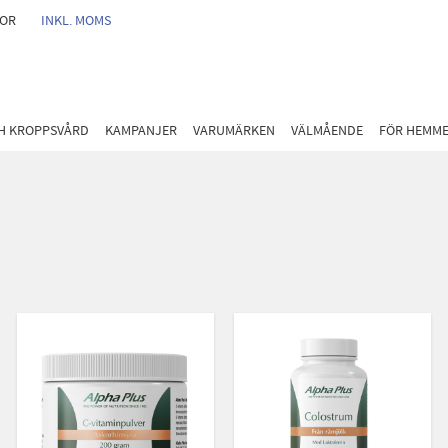
GOR
INKL. MOMS
CH KROPPSVÅRD
KAMPANJER
VARUMÄRKEN
VÄLMÅENDE
FÖR HEMM