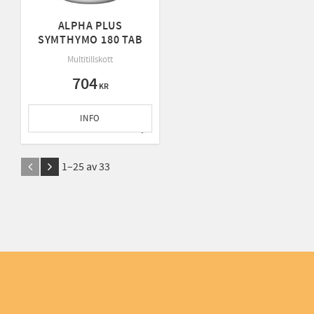
ALPHA PLUS
SYMTHYMO 180 TAB
Multitillskott
704
KR
INFO
Lägg till i favoriter
1–
25
av
33