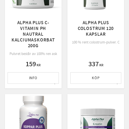
ALPHA PLUS C-
ALPHA PLUS
VITAMIN PH
COLOSTRUM 120
NAUTRAL
KAPSLAR
hållandes vitamin B5 som bidrar till att minska trötthet och utmattning samt till n
KALCIUMASKORBAT
100 % rent colostrum-pulver. Colostr
200G
Pulvret består av 100% ren askorbinsyra och är enkel att dosera.
159
337
KR
KR
INFO
KÖP
till i favoriter
Lägg till i favoriter
Lägg ti