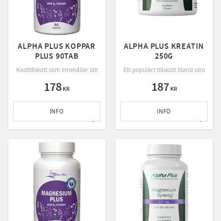
ALPHA PLUS KOPPAR
ALPHA PLUS KREATIN
PLUS 90TAB
250G
enzymer som stödjer magsyra, matsmältning och näringsupptag.
upptagligt kalcium i form av kalciummalat och kalciumbisglycinat med synergisten 
Kosttillskott som innehåller lättupptagligt kopparbisglycinat och synergisten
Ett populärt tillskott bland idrottare
178
187
KR
KR
INFO
INFO
till i favoriter
Lägg till i favoriter
Lägg ti