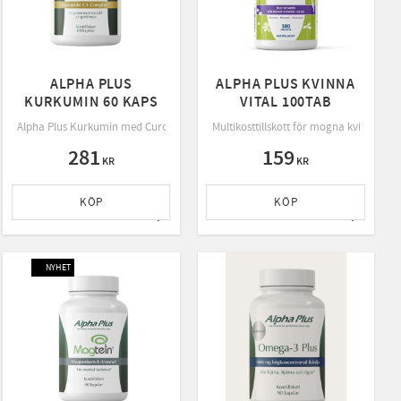
ALPHA PLUS
ALPHA PLUS KVINNA
KURKUMIN 60 KAPS
VITAL 100TAB
D-vitamin.
 B2-vitamin.
 som vill öka sin explosiva styrka & prestation vid kortvarig, högintensiv träning. Eff
Alpha Plus Kurkumin med Curcumin C3 Complex® och C-vitamin för immunförsv
Multikosttillskott för mogna kvinnor 50
281
159
KR
KR
KÖP
KÖP
ll i favoriter
Lägg till i favoriter
Lägg till
NYHET