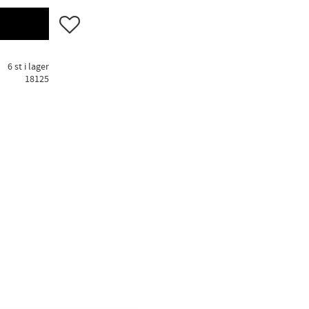
Lägg till i favoriter
6 st i lager
18125