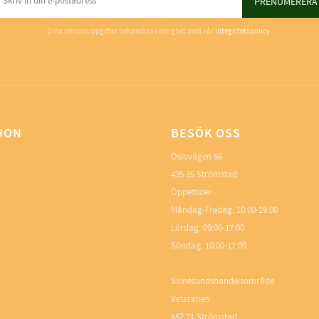
PRENUMERERA
Dina personuppgifter behandlas i enlighet med vår
integritetspolicy
.
ION
BESÖK OSS
Oslovägen 56
435 35 Strömstad
Öppettider
Måndag-Fredag: 10:00-19:00
Lördag: 09:00-17:00
Söndag: 10:00-17:00
Svinesundshandelsområde
Veteranen
452 71 Strömstad