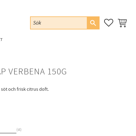
FAVORITER
KUNDVAG
ET
P VERBENA 150G
öt och frisk citrus doft.
st