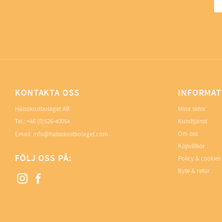
KONTAKTA OSS
INFORMAT
Hälsokostbolaget AB
Mina sidor
Tel.: +46 (0)526-40054
Kundtjänst
Om oss
Email: info@halsokostbolaget.com
Köpvillkor
FÖLJ OSS PÅ:
Policy & cookies
Byte & retur