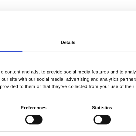
itioner i Portugal. Berikade med sötmandelolja som är vårdande och 
Details
m är mycket älskad i europeiska parfymhus. Vår Verbena-doft är bla
ropp och själ.
e content and ads, to provide social media features and to analy
 our site with our social media, advertising and analytics partn
 provided to them or that they’ve collected from your use of their
Dela med dig
Facebook
Twitter
LinkedIn
Pinterest
Preferences
Statistics