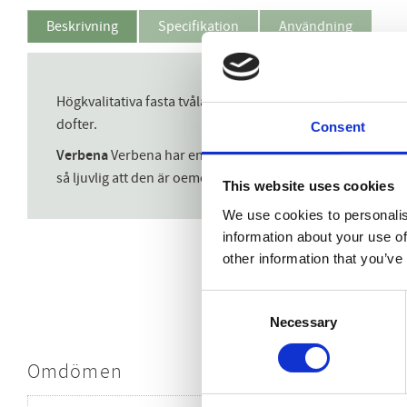
Beskrivning
Specifikation
Användning
Högkvalitativa fasta tvålar tillverkade enligt gamla trad
dofter.
Consent
Verbena
Verbena har en söt och frisk citrusaktig doft so
så ljuvlig att den är oemotståndlig och uppfriskande för k
This website uses cookies
We use cookies to personalis
information about your use of
other information that you’ve
Consent
Necessary
Selection
Omdömen