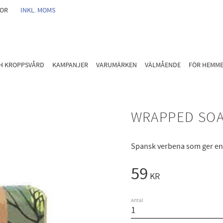
GOR
INKL. MOMS
CH KROPPSVÅRD
KAMPANJER
VARUMÄRKEN
VÄLMÅENDE
FÖR HEMM
WRAPPED SOA
Spansk verbena som ger en s
59
KR
Antal