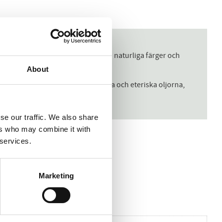
mjukgörande. Vegetabilisk tvål med naturliga färger och
About
ndad med de finaste ingredienserna och eteriska oljorna,
se our traffic. We also share
ers who may combine it with
 services.
Marketing