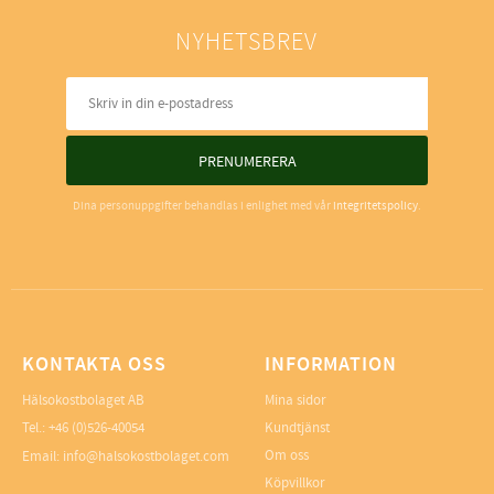
NYHETSBREV
PRENUMERERA
Dina personuppgifter behandlas i enlighet med vår
integritetspolicy
.
KONTAKTA OSS
INFORMATION
Hälsokostbolaget AB
Mina sidor
Tel.: +46 (0)526-40054
Kundtjänst
Om oss
Email: info@halsokostbolaget.com
Köpvillkor