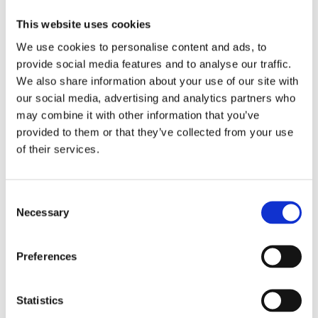
För att du ska få ut maximal effekt av din träning så
This website uses cookies
behöver du äta bra och tillräckligt mycket. Att hålla ett högt
We use cookies to personalise content and ads, to
intag av protein är av extra stor vikt då det är protein som
provide social media features and to analyse our traffic.
bygger upp all muskelvävnad. Med Whey-80® till hands så
We also share information about your use of our site with
har du alltid bra protein tillgängligt.
our social media, advertising and analytics partners who
may combine it with other information that you’ve
Protein kan inte bara öka muskelmassan utan det hjälper
provided to them or that they’ve collected from your use
även att bibehålla den, vilket gör det extra viktigt med ett
of their services.
bra intag av protein under diet. Whey-80® ger endast ca 140
kcal per servering vilket gör den till ett bra val för dig som
går på diet.
Consent
Necessary
Selection
Dela med dig
Preferences
Facebook
Twitter
LinkedIn
Pinterest
Statistics