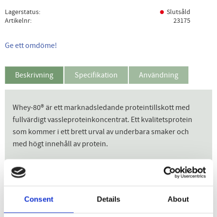
Lagerstatus
Slutsåld
Artikelnr
23175
Ge ett omdöme!
Beskrivning
Specifikation
Användning
Whey-80® är ett marknadsledande proteintillskott med
fullvärdigt vassleproteinkoncentrat. Ett kvalitetsprotein
som kommer i ett brett urval av underbara smaker och
med högt innehåll av protein.
Marknadsledande vassleprotein
Över 20 Fantastiska smaker
Utmärkt löslighet
Consent
Details
About
Höj proteinintaget enkelt
27 gram protein per servering