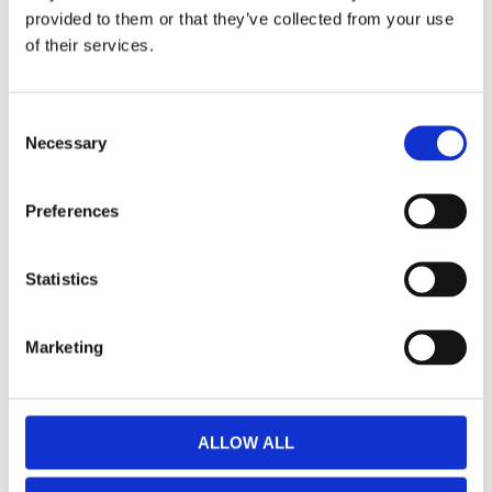
Dela med dig
provided to them or that they’ve collected from your use
of their services.
Facebook
Twitter
LinkedIn
Pinterest
Consent
Omdömen
Necessary
Selection
Du
Preferences
Statistics
Marketing
Bli den första att lämna ett omdöme.
ALLOW ALL