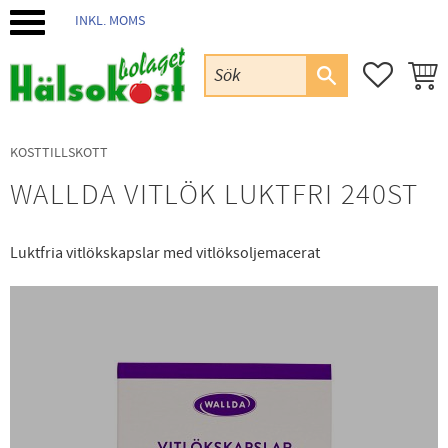
INKL. MOMS
Meny
FAVORIT
KUND
KOSTTILLSKOTT
WALLDA VITLÖK LUKTFRI 240ST
Luktfria vitlökskapslar med vitlöksoljemacerat