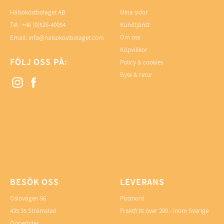
Hälsokostbolaget AB
Mina sidor
Tel.: +46 (0)526-40054
Kundtjänst
Om oss
Email: info@halsokostbolaget.com
Köpvillkor
FÖLJ OSS PÅ:
Policy & cookies
Byte & retur
BESÖK OSS
LEVERANS
Oslovägen 56
Postnord
435 35 Strömstad
Fraktfritt över 299.- inom Sverige
Öppettider