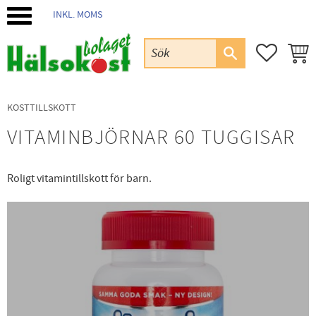
INKL. MOMS
Meny
FAVORIT
KUND
KOSTTILLSKOTT
VITAMINBJÖRNAR 60 TUGGISAR
Roligt vitamintillskott för barn.