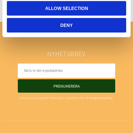
ALLOW SELECTION
DENY
NYHETSBREV
PRENUMERERA
Dina personuppgifter behandlas i enlighet med vår
integritetspolicy
.