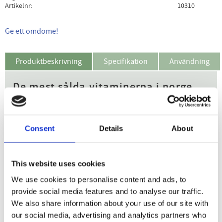
Artikelnr
10310
Ge ett omdöme!
Produktbeskrivning
Specifikation
Användning
De mest sålda vitaminerna i norge
Vitaminbjörnar från Active Care är ett välsmakande och bra
sätt att komplettera din dagliga kost. Vitaminbjörnarna
Consent
Details
About
smakar fantastiskt gott vilket gör att man enkelt kommer
ihåg att ta dem. Björnarna innehåller alla de vitaminer som
kroppen behöver och är helt fria från socker.
This website uses cookies
Sockerfria
We use cookies to personalise content and ads, to
Ett bra komplement till din dagliga kost
provide social media features and to analyse our traffic.
God smak av hallon, blåbär och citron
We also share information about your use of our site with
our social media, advertising and analytics partners who