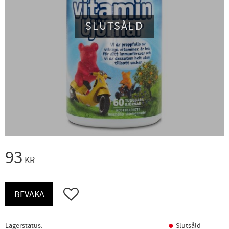
SLUTSÅLD
93
KR
Lägg till i favoriter
BEVAKA
Lagerstatus
Slutsåld