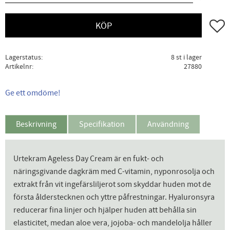
Lägg ti
KÖP
Lagerstatus
8 st i lager
Artikelnr
27880
Ge ett omdöme!
Beskrivning
Specifikation
Användning
Urtekram Ageless Day Cream är en fukt- och
näringsgivande dagkräm med C-vitamin, nyponrosolja och
extrakt från vit ingefärsliljerot som skyddar huden mot de
första ålderstecknen och yttre påfrestningar. Hyaluronsyra
reducerar fina linjer och hjälper huden att behålla sin
elasticitet, medan aloe vera, jojoba- och mandelolja håller