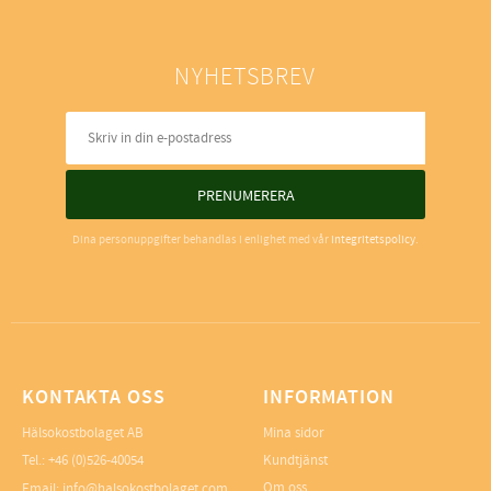
NYHETSBREV
PRENUMERERA
Dina personuppgifter behandlas i enlighet med vår
integritetspolicy
.
KONTAKTA OSS
INFORMATION
Hälsokostbolaget AB
Mina sidor
Tel.: +46 (0)526-40054
Kundtjänst
Om oss
Email: info@halsokostbolaget.com