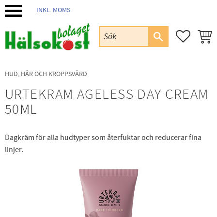
INKL. MOMS
Meny
FAVORIT
KUND
HUD, HÅR OCH KROPPSVÅRD
URTEKRAM AGELESS DAY CREAM
50ML
Dagkräm för alla hudtyper som återfuktar och reducerar fina
linjer.