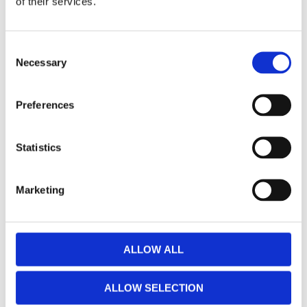
of their services.
även:
Consent
Necessary
Selection
Preferences
Statistics
Marketing
URTEKRAM AGELESS
SERUM 30ML
Serum med anti-aging egenskaper som återfuktar och ger lyster.
ALLOW ALL
149
KR
ALLOW SELECTION
KÖP
Lägg till i favoriter