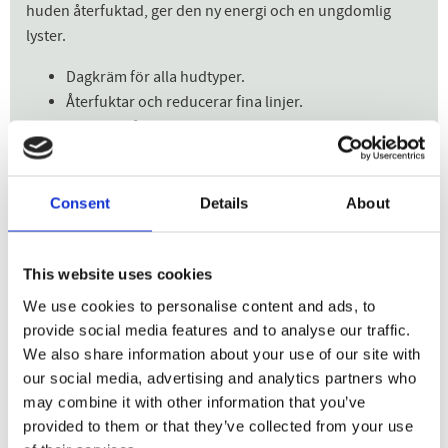
huden återfuktad, ger den ny energi och en ungdomlig
lyster.
Dagkräm för alla hudtyper.
Återfuktar och reducerar fina linjer.
Fräsch doft av vilda nyponrosor.
100% naturligt ursprung och vegansk.
Consent
Details
About
Dela med dig
This website uses cookies
Facebook
Twitter
LinkedIn
Pinterest
We use cookies to personalise content and ads, to
provide social media features and to analyse our traffic.
We also share information about your use of our site with
our social media, advertising and analytics partners who
may combine it with other information that you’ve
Andra kunder köpte
provided to them or that they’ve collected from your use