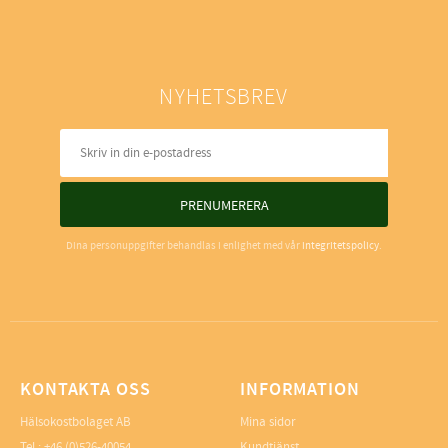
NYHETSBREV
PRENUMERERA
Dina personuppgifter behandlas i enlighet med vår
integritetspolicy
.
KONTAKTA OSS
INFORMATION
Hälsokostbolaget AB
Mina sidor
Tel.: +46 (0)526-40054
Kundtjänst