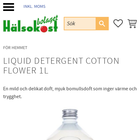
INKL. MOMS
Meny
FAVORIT
KUND
FÖR HEMMET
LIQUID DETERGENT COTTON
FLOWER 1L
En mild och delikat doft, mjuk bomullsdoft som inger värme och
trygghet.