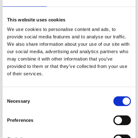
Provence. Tvättmedlet passar utmärkt till både maskin och
handtvätt också bra att använda till känsliga kläder så som
tillexempel ull och silke. Rekommenderas för allergiker.
This website uses cookies
Doften Cotton Flower
: En mild och delikat doft, mjuk
We use cookies to personalise content and ads, to
provide social media features and to analyse our traffic.
bomullsdoft som inger värme och trygghet.
Cotton Flower
We also share information about your use of our site with
Doftpyramid:
Topp noter: Bergamott, Bomullsblomma,
our social media, advertising and analytics partners who
Viol Hjärt noter: Ros, Jasmine, Iris Bas noter: Sandelträ,
may combine it with other information that you’ve
Musk, Heliotrop - 90-95% naturliga ingredienser
provided to them or that they’ve collected from your use
- Biologiskt nedbrytbara.
of their services.
- Dofter från Provence
- Tillverkade i Provence - Frankrike
Consent
Necessary
Selection
(Ljuvligt att sova i nytvättade lakan)
Preferences
Dela med dig