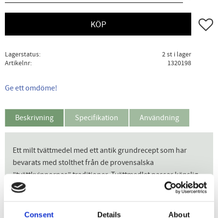
Lägg ti
KÖP
Lagerstatus
2 st i lager
Artikelnr
1320198
Ge ett omdöme!
Beskrivning
Specifikation
Användning
Ett milt tvättmedel med ett antik grundrecept som har
bevarats med stolthet från de provensalska
”tvättkvinnornas” traditioner. Tvättmedlet passar känslig
hud, gjorda på 90-95% naturliga ingredienser och har
antibakteriella ämnen. Har även antikvalstereffekt och då
även på låg temperatur. Doftsatta med naturliga dofter från
Consent
Details
About