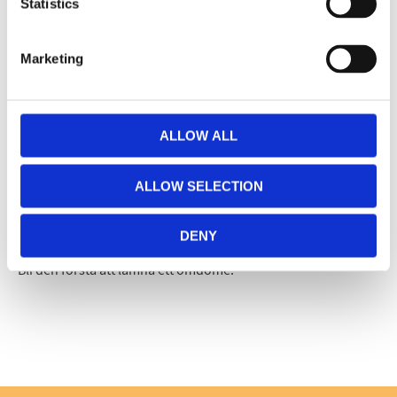
Facebook
Twitter
LinkedIn
Pinterest
Statistics
Marketing
Omdömen
Du
ALLOW ALL
ALLOW SELECTION
DENY
Bli den första att lämna ett omdöme.