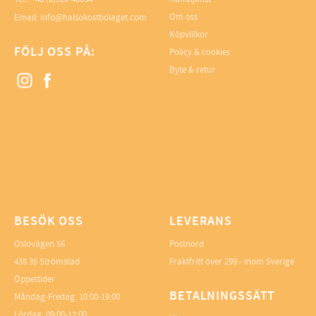
Om oss
Email: info@halsokostbolaget.com
Köpvillkor
FÖLJ OSS PÅ:
Policy & cookies
Byte & retur
BESÖK OSS
LEVERANS
Oslovägen 56
Postnord
435 35 Strömstad
Fraktfritt över 299.- inom Sverige
Öppettider
BETALNINGSSÄTT
Måndag-Fredag: 10:00-19:00
Lördag: 09:00-17:00