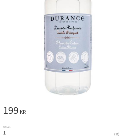
199
KR
Antal
st