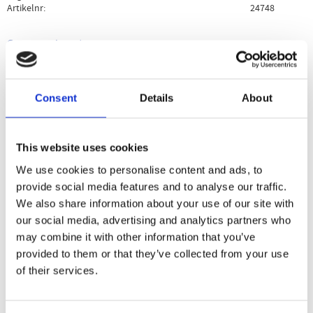
Artikelnr
24748
Ge ett omdöme!
Beskrivning
Specifikation
Användning
Consent
Details
About
En av de bäst säljande pre workout-produkterna i USA!
This website uses cookies
We use cookies to personalise content and ads, to
Dela med dig
provide social media features and to analyse our traffic.
We also share information about your use of our site with
Facebook
Twitter
LinkedIn
Pinterest
our social media, advertising and analytics partners who
may combine it with other information that you’ve
provided to them or that they’ve collected from your use
Omdömen
of their services.
Du