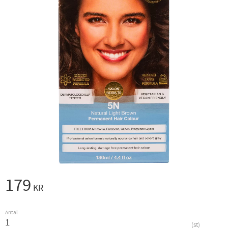
179
KR
Antal
st