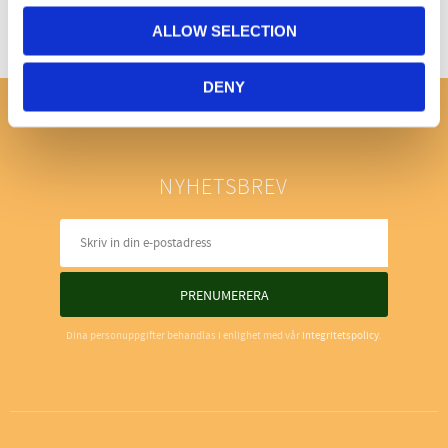
ALLOW SELECTION
DENY
NYHETSBREV
PRENUMERERA
Dina personuppgifter behandlas i enlighet med vår
integritetspolicy
.