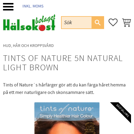
INKL. MOMS
Meny
FAVORIT
KUND
HUD, HÅR OCH KROPPSVÅRD
TINTS OF NATURE 5N NATURAL
LIGHT BROWN
Tints of Nature´s hårfärger gör att du kan färga håret hemma
på ett mer naturligare och skonsammare sätt.
BÄSTSÄLJARE