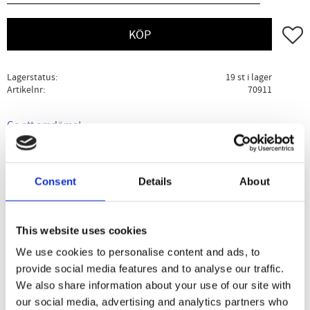
Lägg ti
KÖP
Lagerstatus
19 st i lager
Artikelnr
70911
Ge ett omdöme!
Beskrivning
Specifikation
Användning
Consent
Details
About
Tints of Nature är en serie produkter utvecklade speciellt
för hemmabruk. Tints of Nature´s hårfärger gör att du kan
This website uses cookies
färga håret hemma på ett mer naturligare och
We use cookies to personalise content and ads, to
skonsammare sätt. Med mer ekologiskt certifierade
provide social media features and to analyse our traffic.
ingredienser och med mindre kemikalier. Tints of Nature
We also share information about your use of our site with
finns i 24 vackra nyanser och kan även mixas tillsammans.
our social media, advertising and analytics partners who