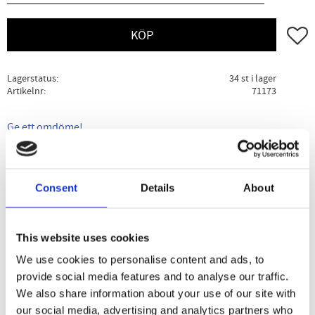
Lägg ti
KÖP
Lagerstatus
34 st i lager
Artikelnr
71173
Ge ett omdöme!
Beskrivning
Specifikation
Användning
Consent
Details
About
Tints of Nature är en serie produkter utvecklade speciellt
för hemmabruk. Tints of Nature´s hårfärger gör att du kan
This website uses cookies
färga håret hemma på ett mer naturligare och
We use cookies to personalise content and ads, to
skonsammare sätt. Med mer ekologiskt certifierade
provide social media features and to analyse our traffic.
ingredienser och med mindre kemikalier. Tints of Nature
We also share information about your use of our site with
finns i 24 vackra nyanser och kan även mixas tillsammans.
our social media, advertising and analytics partners who