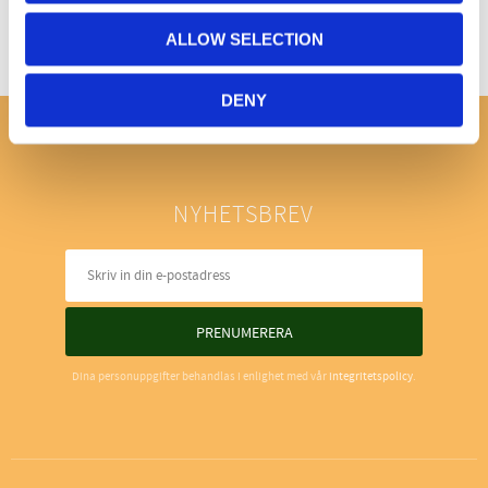
ALLOW SELECTION
DENY
NYHETSBREV
PRENUMERERA
Dina personuppgifter behandlas i enlighet med vår
integritetspolicy
.