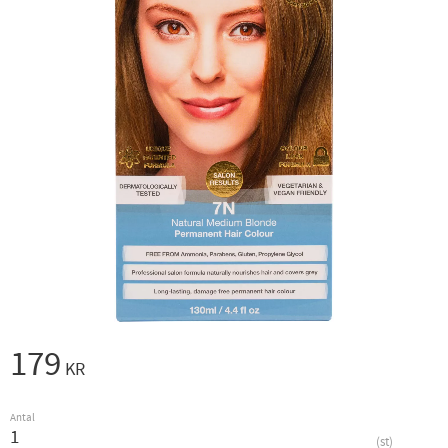
179
KR
Antal
st