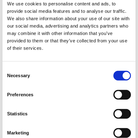
We use cookies to personalise content and ads, to
Thai Deo Roll on tar effektivt hand om de luktframkallande
provide social media features and to analyse our traffic.
bakterier som samlas i exempelvis armhålan vid svettning
We also share information about your use of our site with
men utan att täppa till porerna och låter därför kroppen
our social media, advertising and analytics partners who
andas.
may combine it with other information that you’ve
provided to them or that they’ve collected from your use
Thai Deo Roll on innehåller ej aluminiumklorid.
of their services.
Produkten är ej testad på djur.
Consent
Necessary
Dela med dig
Selection
Facebook
Twitter
LinkedIn
Pinterest
Preferences
Omdömen
Statistics
Du
Marketing