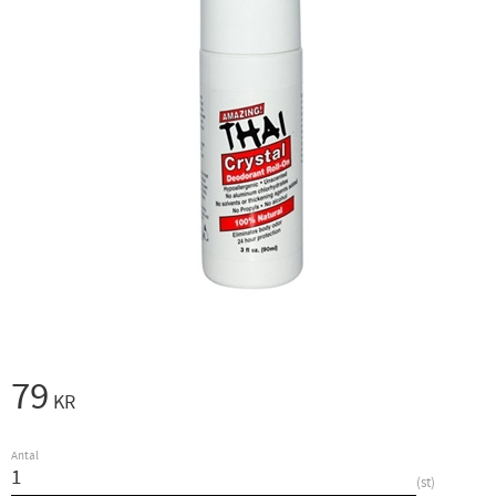
79
KR
Antal
st