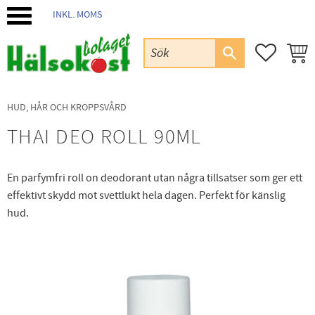
INKL. MOMS
Meny
FAVORIT
KUND
HUD, HÅR OCH KROPPSVÅRD
THAI DEO ROLL 90ML
En parfymfri roll on deodorant utan några tillsatser som ger ett
effektivt skydd mot svettlukt hela dagen. Perfekt för känslig
hud.