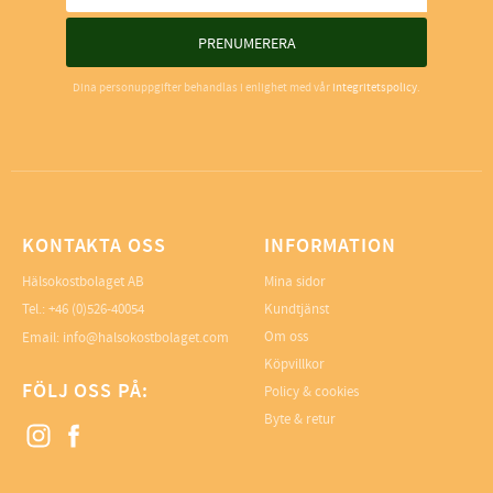
PRENUMERERA
Dina personuppgifter behandlas i enlighet med vår
integritetspolicy
.
KONTAKTA OSS
INFORMATION
Hälsokostbolaget AB
Mina sidor
Tel.: +46 (0)526-40054
Kundtjänst
Om oss
Email: info@halsokostbolaget.com
Köpvillkor
FÖLJ OSS PÅ:
Policy & cookies
Byte & retur