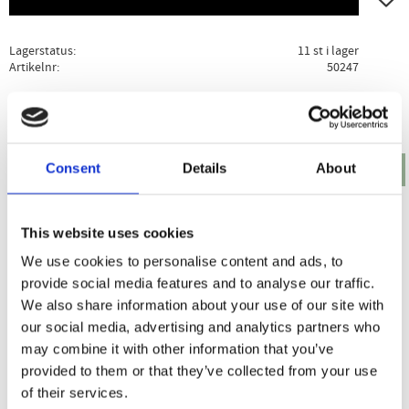
Lagerstatus
11 st i lager
Artikelnr
50247
Ge ett omdöme!
Consent
Details
About
Produktbeskrivning
Specifikation
Användning
För bättre effekt så kan Tarm slim kombineras med
This website uses cookies
Tarmplus.
We use cookies to personalise content and ads, to
provide social media features and to analyse our traffic.
We also share information about your use of our site with
Dela med dig
our social media, advertising and analytics partners who
may combine it with other information that you’ve
Facebook
Twitter
LinkedIn
Pinterest
provided to them or that they’ve collected from your use
of their services.