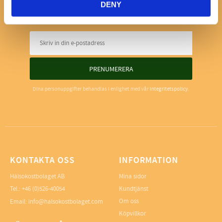
DENY
NYHETSBREV
PRENUMERERA
Dina personuppgifter behandlas i enlighet med vår
integritetspolicy
.
KONTAKTA OSS
INFORMATION
Hälsokostbolaget AB
Mina sidor
Tel.: +46 (0)526-40054
Kundtjänst
Om oss
Email: info@halsokostbolaget.com
Köpvillkor