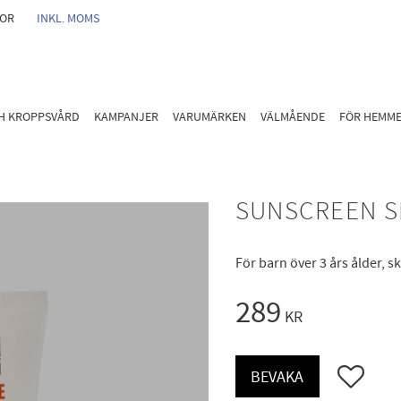
GOR
INKL. MOMS
CH KROPPSVÅRD
KAMPANJER
VARUMÄRKEN
VÄLMÅENDE
FÖR HEMM
SUNSCREEN SP
För barn över 3 års ålder, 
289
KR
Lägg till i 
BEVAKA