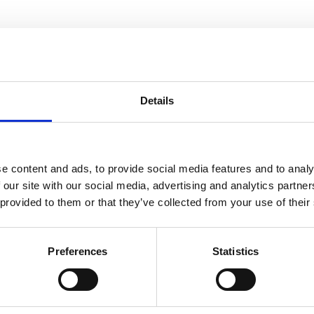
Details
 barns känsliga hud. Naturligt fysikaliskt filter/mineralfilter mot U
e. Vattenresistent.
nde organismer, sk korallvänlig solcreme. Med sprayfunktion. Går sn
e content and ads, to provide social media features and to analy
 our site with our social media, advertising and analytics partn
 provided to them or that they’ve collected from your use of their
Dela med dig
Facebook
Twitter
LinkedIn
Pinterest
Preferences
Statistics