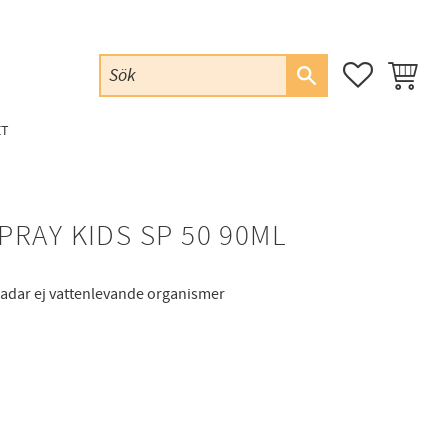
FAVORITER
KUNDVAG
ET
RAY KIDS SP 50 90ML
skadar ej vattenlevande organismer
favoriter