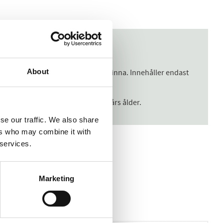
About
VA1, UVA2 + UVB, lämnar ingen vit hinna. Innehåller endast
abbt in i huden. För barn över 3 års ålder.
se our traffic. We also share
ers who may combine it with
 services.
Marketing