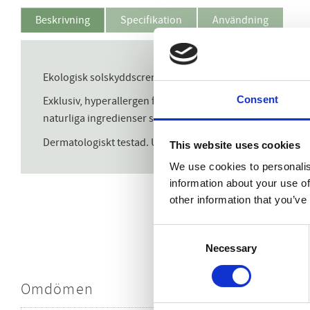
Beskrivning
Specifikation
Användning
Ekologisk solskyddscreme SPF 50 för barn.
Consent
Exklusiv, hyperallergen formula som ger ett högt skydd för
naturliga ingredienser samt arganolja som verkar vårdand
Dermatologiskt testad. Utan alkohol. Skadar ej vattenleva
This website uses cookies
We use cookies to personalis
information about your use of
other information that you’ve
Consent
Necessary
Selection
Omdömen