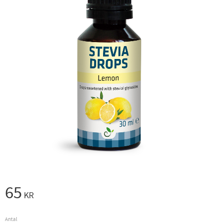
65
KR
Antal