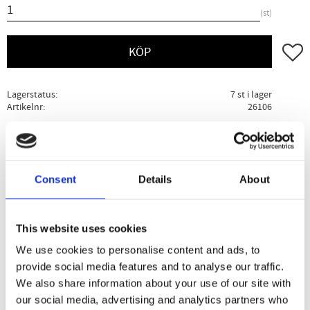
st
Lägg ti
KÖP
Lagerstatus
7 st i lager
Artikelnr
26106
Ge ett omdöme!
Consent
Details
About
Beskrivning
Specifikation
Användning
This website uses cookies
Stevia drops är både naturlig och kalorifri. Med bara några
få droppar kan du både söta och smaksätta mat och dricka
We use cookies to personalise content and ads, to
utan att tillföra en enda kalori. Finns i 5 olika smaker:
provide social media features and to analyse our traffic.
Neutral, Vanilla, Lemon, Dark Chocolate & Caramel.
We also share information about your use of our site with
our social media, advertising and analytics partners who