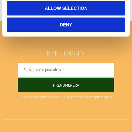
ALLOW SELECTION
DENY
NYHETSBREV
PRENUMERERA
Dina personuppgifter behandlas i enlighet med vår
integritetspolicy
.