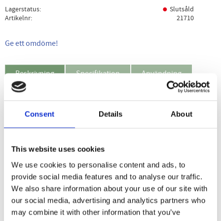
Lagerstatus
Slutsåld
Artikelnr
21710
Ge ett omdöme!
Beskrivning
Specifikation
Användning
Sukrin Suryp Maple är en lågkalorisirap som är helt
glutenfri. Använd sirapen som ersättning för lönnsirap vid
Consent
Details
About
bakning och matlagning.
50% färre kalorier jämfört med honung och sirap
This website uses cookies
Glutenfri
We use cookies to personalise content and ads, to
Använd till matlagning och bakning
provide social media features and to analyse our traffic.
We also share information about your use of our site with
our social media, advertising and analytics partners who
may combine it with other information that you’ve
Dela med dig