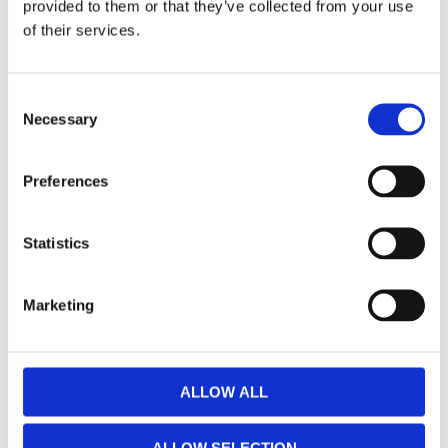
provided to them or that they’ve collected from your use
of their services.
Facebook
Twitter
LinkedIn
Pinterest
Consent
Omdömen
Necessary
Selection
Du
Preferences
Statistics
Marketing
Bli den första att lämna ett omdöme.
ALLOW ALL