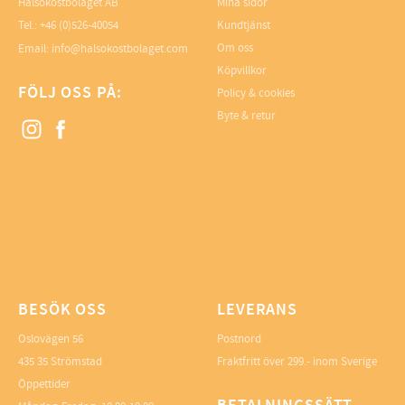
Hälsokostbolaget AB
Mina sidor
Tel.: +46 (0)526-40054
Kundtjänst
Om oss
Email: info@halsokostbolaget.com
Köpvillkor
FÖLJ OSS PÅ:
Policy & cookies
Byte & retur
BESÖK OSS
LEVERANS
Oslovägen 56
Postnord
435 35 Strömstad
Fraktfritt över 299.- inom Sverige
Öppettider