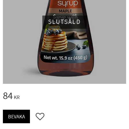
SLUTSÅLD
84
KR
Lägg till i favoriter
BEVAKA