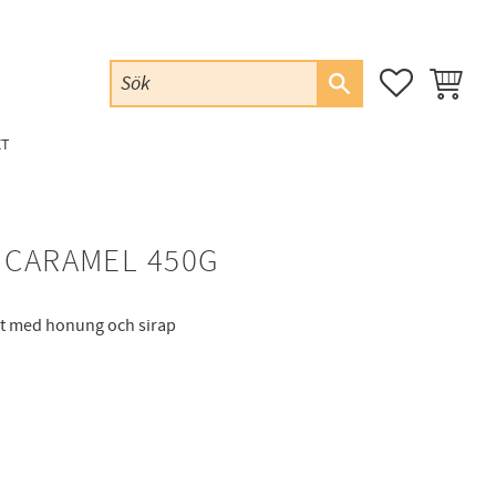
FAVORITER
KUNDVAG
ET
 CARAMEL 450G
rt med honung och sirap
favoriter