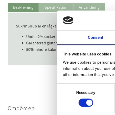
Beskrivning
Specifikation
Användning
SukrinSirup är en lågkalorisirap som är helt glutenfri. D
Under 2% socker
Consent
Garanterad glutenfri
50% mindre kalorier jämfört med honung och sirap
This website uses cookies
We use cookies to personalis
information about your use of
other information that you’ve
Consent
Necessary
Selection
Omdömen