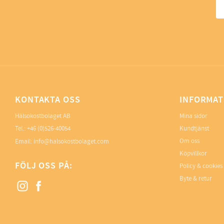
KONTAKTA OSS
INFORMAT
Hälsokostbolaget AB
Mina sidor
Tel.: +46 (0)526-40054
Kundtjänst
Om oss
Email: info@halsokostbolaget.com
Köpvillkor
FÖLJ OSS PÅ:
Policy & cookies
Byte & retur