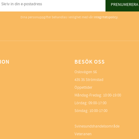
PRENUMERERA
Dina personuppgifter behandlas i enlighet med vår
integritetspolicy
.
ION
BESÖK OSS
Oslovägen 56
435 35 Strömstad
Öppettider
Måndag-Fredag: 10:00-19:00
Lördag: 09:00-17:00
Söndag: 10:00-17:00
Svinesundshandelsområde
Veteranen