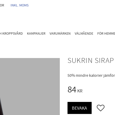
GOR
INKL. MOMS
CH KROPPSVÅRD
KAMPANJER
VARUMÄRKEN
VÄLMÅENDE
FÖR HEMM
SUKRIN SIRAP
50% mindre kalorier jämfö
84
KR
Lägg till i 
BEVAKA