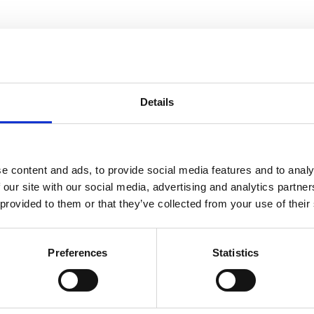
en låga sockerhalten gör SukrinSirup mycket blodsockervänlig. Sira
Details
e content and ads, to provide social media features and to analy
 our site with our social media, advertising and analytics partn
 provided to them or that they’ve collected from your use of their
Dela med dig
Facebook
Twitter
LinkedIn
Pinterest
Preferences
Statistics