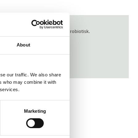
pen är också både tandvänlig och probiotisk.
About
se our traffic. We also share
ers who may combine it with
 services.
Marketing