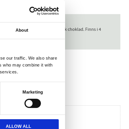
 långt färre kalorier än vanlig mörk choklad. Finns i 4
About
onbitar).
se our traffic. We also share
ers who may combine it with
 services.
Marketing
ALLOW ALL