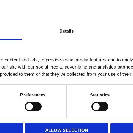
 tillsatt socker, endast naturligt sötad med sukrin och stevia - därav
Details
kachoklad), Raspberry (med frystorkade hallon) & Lemon (med citr
e content and ads, to provide social media features and to analy
Dela med dig
 our site with our social media, advertising and analytics partn
 provided to them or that they’ve collected from your use of their
Facebook
Twitter
LinkedIn
Pinterest
Preferences
Statistics
ALLOW SELECTION