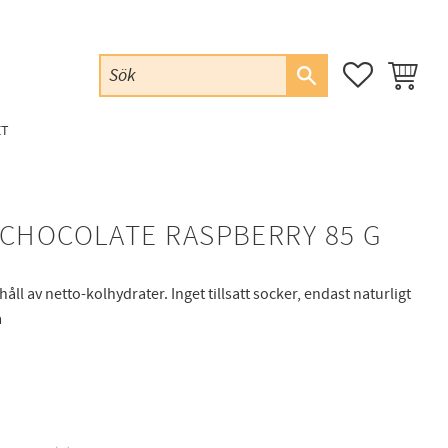
FAVORITER
KUNDVAG
ET
 CHOCOLATE RASPBERRY 85 G
åll av netto-kolhydrater. Inget tillsatt socker, endast naturligt
a