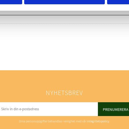
NYHETSBREV
PRENUMERERA
Dina personuppgifter behandlas i enlighet med vår
integritetspolicy
.