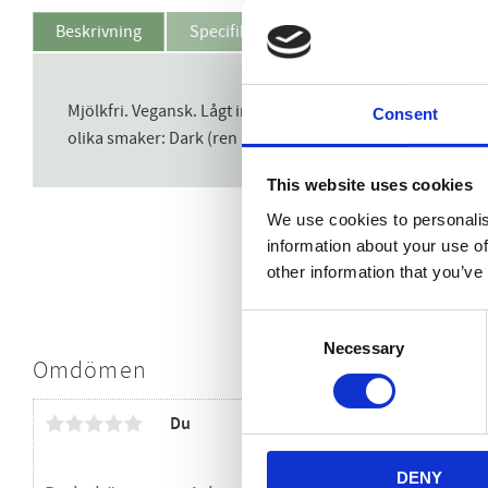
Beskrivning
Specifikation
Användning
Mjölkfri. Vegansk. Lågt innehåll av netto-kolhydrater. Inget
Consent
olika smaker: Dark (ren mörk choklad), Coffee (mörk mok
This website uses cookies
We use cookies to personalis
information about your use of
other information that you’ve
Consent
Necessary
Selection
Omdömen
Du
DENY