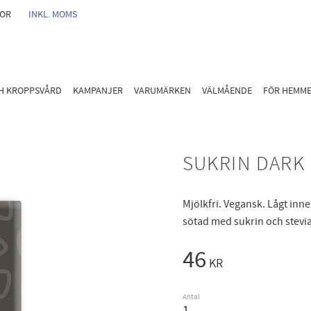
GOR
INKL. MOMS
CH KROPPSVÅRD
KAMPANJER
VARUMÄRKEN
VÄLMÅENDE
FÖR HEMM
SUKRIN DARK
Mjölkfri. Vegansk. Lågt inneh
sötad med sukrin och stevi
46
KR
Antal