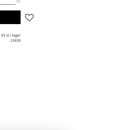
st
Lägg till i favoriter
63 st i lager
23639