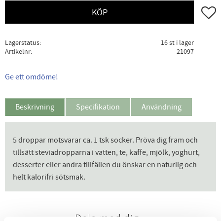
Lägg ti
KÖP
Lagerstatus
16 st i lager
Artikelnr
21097
Ge ett omdöme!
Beskrivning
Specifikation
Användning
5 droppar motsvarar ca. 1 tsk socker. Pröva dig fram och
tillsätt steviadropparna i vatten, te, kaffe, mjölk, yoghurt,
desserter eller andra tillfällen du önskar en naturlig och
helt kalorifri sötsmak.
Dela med dig