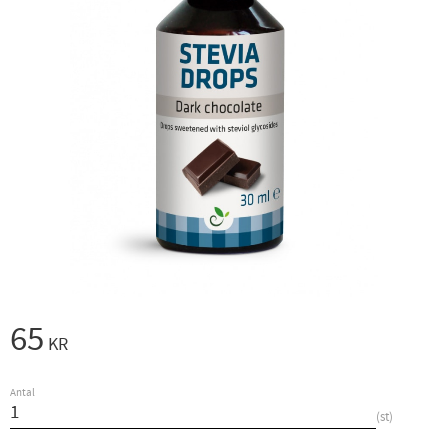
65
KR
Antal
st