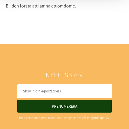
Bli den första att lämna ett omdöme.
NYHETSBREV
PRENUMERERA
Dina personuppgifter behandlas i enlighet med vår
integritetspolicy
.