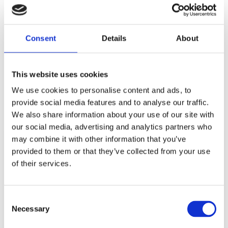
Facebook
Twitter
LinkedIn
Pinterest
Consent
Details
About
This website uses cookies
Andra kunder köpte
We use cookies to personalise content and ads, to
även:
provide social media features and to analyse our traffic.
We also share information about your use of our site with
our social media, advertising and analytics partners who
may combine it with other information that you’ve
provided to them or that they’ve collected from your use
of their services.
Consent
Necessary
Selection