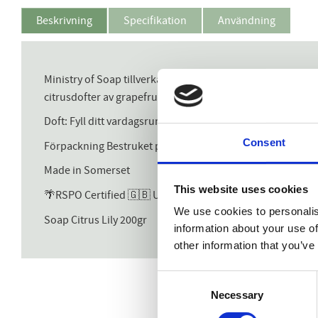
Beskrivning
Specifikation
Användning
Ministry of Soap tillverkas här i Somerset, med användnin
citrusdofter av grapefrukt och mandarin. Tvålen är färg fr
Doft: Fyll ditt vardagsrum med en oemotståndlig blandnin
Consent
Förpackning Bestruket pappersomslag & band
Made in Somerset
This website uses cookies
🌴RSPO Certified 🇬🇧 UK Made 🐰 Cruelty Free
We use cookies to personalis
Soap Citrus Lily 200gr
information about your use of
other information that you’ve
Consent
Necessary
Selection