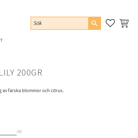
FAVORITER
KUNDVAG
ET
LILY 200GR
 av färska blommor och citrus.
st