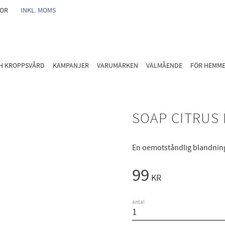
GOR
INKL. MOMS
CH KROPPSVÅRD
KAMPANJER
VARUMÄRKEN
VÄLMÅENDE
FÖR HEMM
SOAP CITRUS 
En oemotståndlig blandning
99
KR
Antal