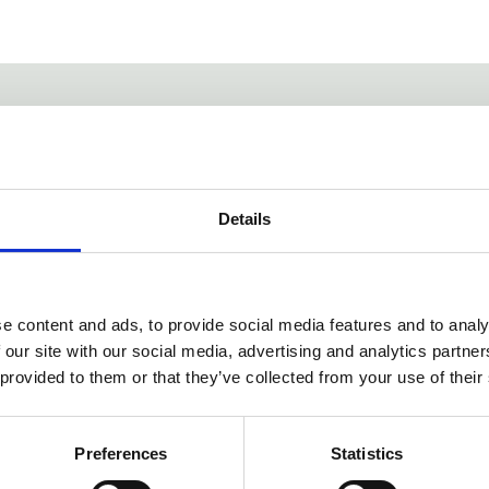
g av etiskt framställd hållbar (RSPO-certifierad) palmolja. Denna n
i för att vara extra skonsam mot huden.
g av färska blommor och citrus.
Details
e content and ads, to provide social media features and to analy
 our site with our social media, advertising and analytics partn
 provided to them or that they’ve collected from your use of their
Dela med dig
Preferences
Statistics