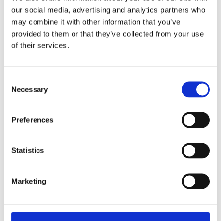
stress. Tabletten är ett komplement till den dagliga
our social media, advertising and analytics partners who
skönhetsvården och ger näring inifrån.
may combine it with other information that you’ve
provided to them or that they’ve collected from your use
of their services.
Dela med dig
Facebook
Twitter
LinkedIn
Pinterest
Consent
Necessary
Selection
Omdömen
Preferences
Du
Statistics
Marketing