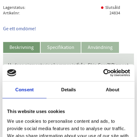
Lagerstatus
Slutsåld
Artikelnr
24834
Ge ett omdöme!
Beskrivning
Specifikation
Användning
Hudens pigmentering kommer inifrån. Skin Care™ Pigment
Clear är en tablett med inriktning på huden och tillför din
hud näringsämnen inifrån, som ett extra komplement till
skönhetsrutinen. Skin Care Pigment Clear är baserad på
Consent
Details
About
indiskt krusbär samt standardiserat extrakt av granatäpple
och astaxantin. Tabletten innehåller koppar som bidrar till
hudens normala pigmentering. Tabletten innehåller
This website uses cookies
dessutom vitamin C som bidrar till normal
We use cookies to personalise content and ads, to
kollagenbildning, som har betydelse för hudens normala
provide social media features and to analyse our traffic.
funktion samt bidrar till att skydda cellerna mot oxidativ
We also share information about your use of our site with