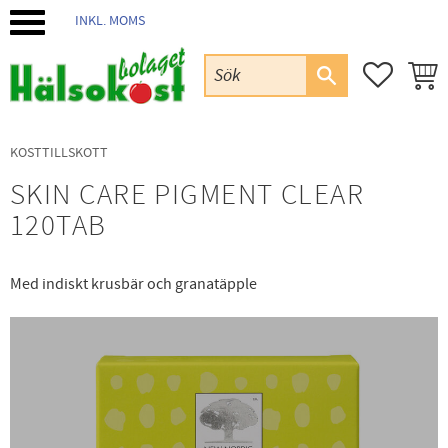
INKL. MOMS
Meny
FAVORIT
KUND
KOSTTILLSKOTT
SKIN CARE PIGMENT CLEAR
120TAB
Med indiskt krusbär och granatäpple