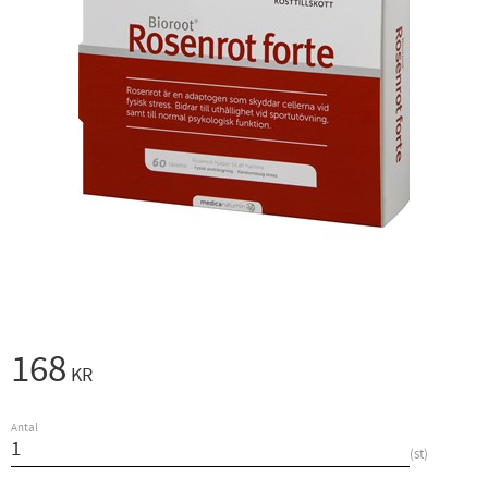
168
KR
Antal
st