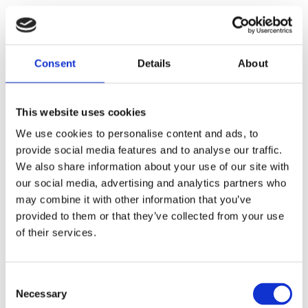
Dela med dig
Facebook
Twitter
LinkedIn
Pinterest
Consent
Details
About
This website uses cookies
Andra kunder köpte
We use cookies to personalise content and ads, to
provide social media features and to analyse our traffic.
även:
We also share information about your use of our site with
our social media, advertising and analytics partners who
may combine it with other information that you’ve
provided to them or that they’ve collected from your use
of their services.
Consent
Necessary
Selection