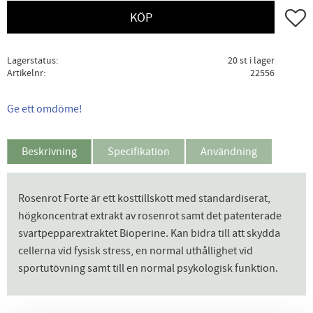
Lägg ti
KÖP
Lagerstatus
20 st i lager
Artikelnr
22556
Ge ett omdöme!
Beskrivning
Specifikation
Användning
Rosenrot Forte är ett kosttillskott med standardiserat,
högkoncentrat extrakt av rosenrot samt det patenterade
svartpepparextraktet Bioperine. Kan bidra till att skydda
cellerna vid fysisk stress, en normal uthållighet vid
sportutövning samt till en normal psykologisk funktion.