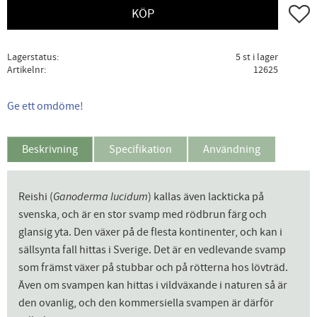
Lägg ti
KÖP
Lagerstatus
5 st i lager
Artikelnr
12625
Ge ett omdöme!
Beskrivning
Specifikation
Användning
Reishi (
Ganoderma lucidum
) kallas även lackticka på
svenska, och är en stor svamp med rödbrun färg och
glansig yta. Den växer på de flesta kontinenter, och kan i
sällsynta fall hittas i Sverige. Det är en vedlevande svamp
som främst växer på stubbar och på rötterna hos lövträd.
Även om svampen kan hittas i vildväxande i naturen så är
den ovanlig, och den kommersiella svampen är därför