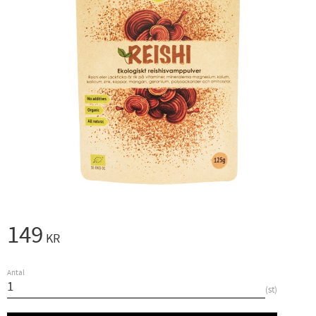
149
KR
Antal
st