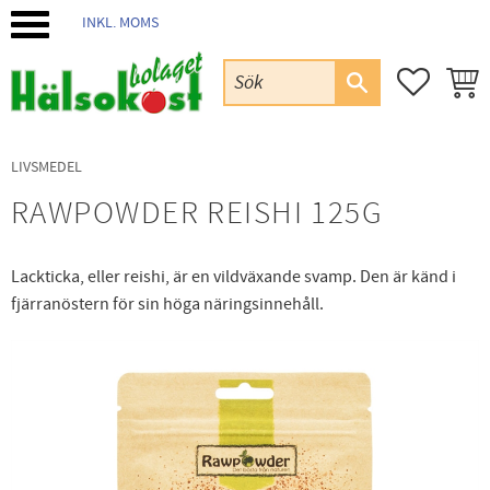
INKL. MOMS
Meny
FAVORIT
KUND
LIVSMEDEL
RAWPOWDER REISHI 125G
Lackticka, eller reishi, är en vildväxande svamp. Den är känd i
fjärranöstern för sin höga näringsinnehåll.