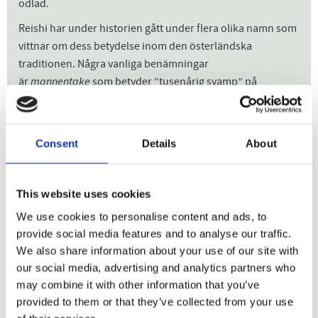
odlad.
Reishi har under historien gått under flera olika namn som
vittnar om dess betydelse inom den österländska
traditionen. Några vanliga benämningar
är
mannentake
som betyder “tusenårig svamp” på
japanska, och det kinesiska namnet
Ling Zhi
vilket
översätts till “ört av andlig styrka”. Den har också kallats
“odödlighetens svamp” och “gudomlig svamp”.
Consent
Details
About
Reishi tillhör gruppen som ofta kallas medicinalsvampar,
vilket är en grupp svampar som anses ha särskilt
This website uses cookies
intressanta egenskaper. Den har en flera tusen år lång
tradition av användning inom traditionell kinesisk medicin
We use cookies to personalise content and ads, to
och ayurveda, där den främst använts för hjärthälsa,
provide social media features and to analyse our traffic.
immunsystemet och för dess påstådda lugnande verkan.
We also share information about your use of our site with
Man pratar ofta om reishins egenskaper som en adaptogen
our social media, advertising and analytics partners who
växt, alltså en växt som anses ha en bred inverkan när det
may combine it with other information that you’ve
gäller kroppens motståndskraft mot olika typer av
provided to them or that they’ve collected from your use