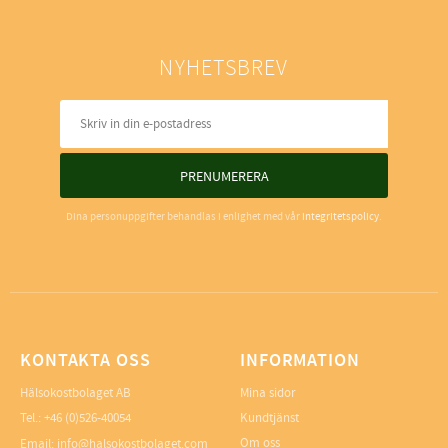
NYHETSBREV
PRENUMERERA
Dina personuppgifter behandlas i enlighet med vår
integritetspolicy
.
KONTAKTA OSS
INFORMATION
Hälsokostbolaget AB
Mina sidor
Tel.: +46 (0)526-40054
Kundtjänst
Om oss
Email: info@halsokostbolaget.com