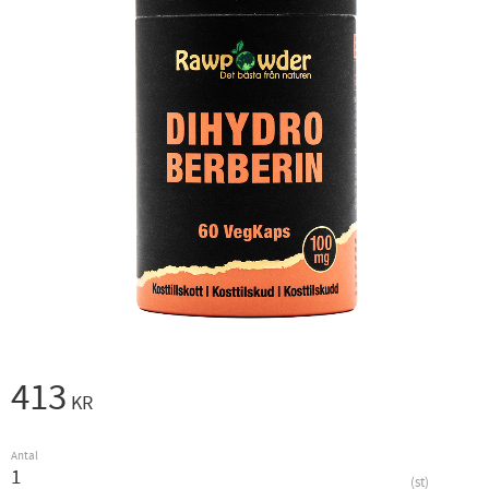
413
KR
Antal
st