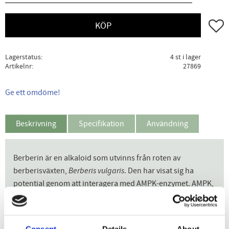
Lägg ti
KÖP
Lagerstatus
4 st i lager
Artikelnr
27869
Ge ett omdöme!
Beskrivning
Specifikation
Användning
Berberin är en alkaloid som utvinns från roten av
berberisväxten,
Berberis vulgaris
. Den har visat sig ha
potential genom att interagera med AMPK-enzymet. AMPK,
ett enzym som finns i varje cell i din kropp, spelar en
avgörande roll i kroppens energimetabolism och reglerar
bland annat glukosnivåerna.