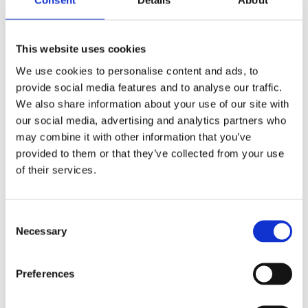
Consent
Details
About
Genom sin interaktion med AMPK-enzymet, gynnas
energiförbrukningen och kroppens metabolism regleras.
This website uses cookies
Dihydroberberin däremot är en patenterad form av
We use cookies to personalise content and ads, to
berberin som har visat sig vara mer biotillgänglig och
provide social media features and to analyse our traffic.
potentiellt mer effektiv i vissa studier. Eftersom den
We also share information about your use of our site with
effektiva dosen av dihydroberberin är så låg, rapporterar
our social media, advertising and analytics partners who
många användare att de upplever mycket mindre
may combine it with other information that you’ve
biverkningar jämfört med berberin.
provided to them or that they’ve collected from your use
Vissa studier har visat att dihydroberberin absorberas upp
of their services.
till 5 gånger mer effektivt av kroppen än berberin. Detta
innebär att en lägre dos av dihydroberberin kan ge samma
eller till och med bättre effekter än en högre dos av
Consent
Necessary
berberin.
Selection
Preferences
Dela med dig