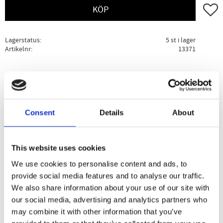
Lägg ti
KÖP
Lagerstatus
5 st i lager
Artikelnr
13371
Ge ett omdöme!
Beskrivning
Specifikation
Användning
Consent
Details
About
Rawpowders ekologiska baobabpulver är från den rena,
This website uses cookies
råa frukten av det fantastiska Baobabträdet i Sydafrica.
Frukten som växer på trädet kallas för apfrukt och dess
We use cookies to personalise content and ads, to
smak är söt syrlig.
provide social media features and to analyse our traffic.
We also share information about your use of our site with
our social media, advertising and analytics partners who
may combine it with other information that you’ve
Dela med dig