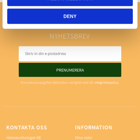
DENY
NYHETSBREV
PRENUMERERA
Dina personuppgifter behandlas i enlighet med vår
integritetspolicy
.
KONTAKTA OSS
INFORMATION
Hälsokostbolaget AB
Mina sidor