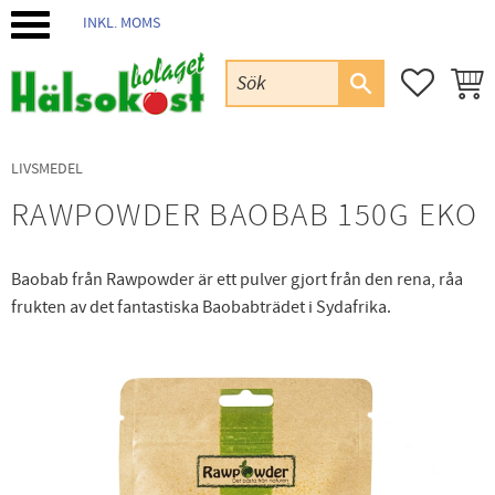
INKL. MOMS
Meny
FAVORIT
KUND
LIVSMEDEL
RAWPOWDER BAOBAB 150G EKO
Baobab från Rawpowder är ett pulver gjort från den rena, råa
frukten av det fantastiska Baobabträdet i Sydafrika.