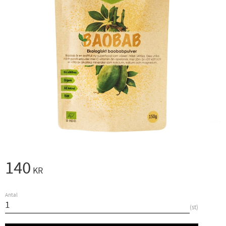
140
KR
Antal
st