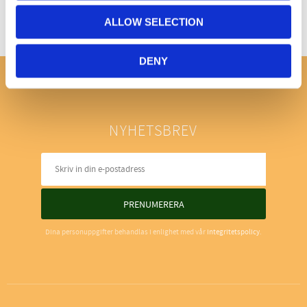
ALLOW SELECTION
DENY
NYHETSBREV
PRENUMERERA
Dina personuppgifter behandlas i enlighet med vår
integritetspolicy
.