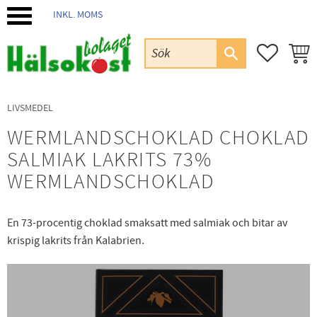
INKL. MOMS
Meny
FAVORIT
KUND
LIVSMEDEL
WERMLANDSCHOKLAD CHOKLAD
SALMIAK LAKRITS 73%
WERMLANDSCHOKLAD
En 73-procentig choklad smaksatt med salmiak och bitar av
krispig lakrits från Kalabrien.