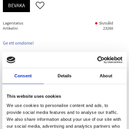
Lägg till i favoriter
BEVAKA
Lagerstatus
Slutsåld
Artikelnr
23260
Ge ett omdöme!
Beskrivning
Specifikation
Användning
Consent
Details
About
Handgjord i Värmland med rostade kakaobönor från
WermlandsChoklads kakaoplantage i Ecuador.
Kakaobönorna som används kallas Arriba Naciónal. Det är
This website uses cookies
den ledande kakaosorten i Ecuador och brukar ses som
We use cookies to personalise content and ads, to
landets stora stolthet. Dess smak beskrivs bäst som
provide social media features and to analyse our traffic.
nyanserad, aromatisk och fruktig. Chokladen är sötad med
We also share information about your use of our site with
Panela-råsocker samt fri från nötter, soja, mjölk och gluten.
our social media, advertising and analytics partners who