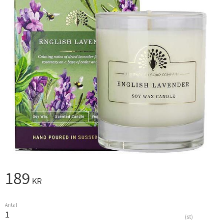
189
KR
Antal
st