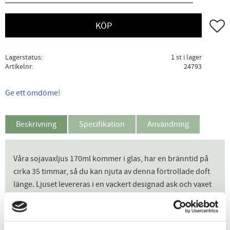
Lägg ti
KÖP
Lagerstatus
1 st i lager
Artikelnr
24793
Ge ett omdöme!
Beskrivning
Specifikation
Användning
Våra sojavaxljus 170ml kommer i glas, har en bränntid på
cirka 35 timmar, så du kan njuta av denna förtrollade doft
länge. Ljuset levereras i en vackert designad ask och vaxet
bränner rent och jämnt ända till slutet. Doftljus
English Lavender
En aromatisk doft med lugnande toner
av lavendel och rosmarin, med en fräsch doft av mynta. En