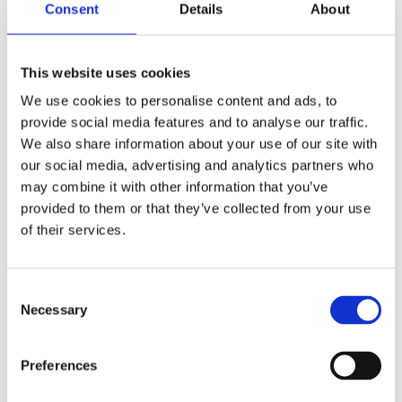
Consent
Details
About
blandning av hö, torkade lavendelblommor och vanilj
skapar basen tillsammans med cederträ och mysk.
Topp: Rosemary, Eucalyptus, Mint Heart: Lavender, Dried
This website uses cookies
Lavender Flowers Base: Cedar, Musk, Hay Stack, Hint of
We use cookies to personalise content and ads, to
Vanilla
provide social media features and to analyse our traffic.
We also share information about your use of our site with
Tillverkad med rent sojavax och som hälls upp förhand.
our social media, advertising and analytics partners who
Denna produkt är veganvänlig, inte testad på djur och fri
may combine it with other information that you’ve
från parabener, SLS och SLES. Förpackningen är
provided to them or that they’ve collected from your use
återvinningsbar och plastfri
of their services.
35 timmars brinntid, låt ljuset brinna minst en timme vid
varje användning.
Consent
English Lavender Soya Candle 170 g
Necessary
Selection
Preferences