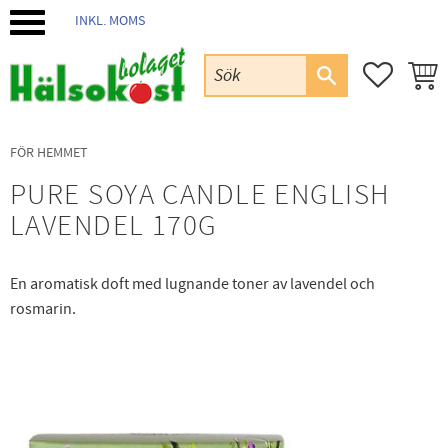
INKL. MOMS
Meny
FAVORIT
KUND
FÖR HEMMET
PURE SOYA CANDLE ENGLISH
LAVENDEL 170G
En aromatisk doft med lugnande toner av lavendel och
rosmarin.