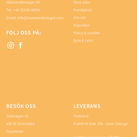
Hälsokostbolaget AB
Mina sidor
Tel.: +46 (0)526-40054
Kundtjänst
Om oss
Email: info@halsokostbolaget.com
Köpvillkor
FÖLJ OSS PÅ:
Policy & cookies
Byte & retur
BESÖK OSS
LEVERANS
Oslovägen 56
Postnord
435 35 Strömstad
Fraktfritt över 299.- inom Sverige
Öppettider