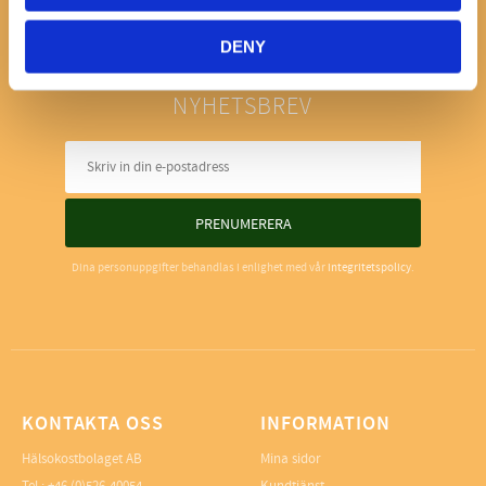
DENY
NYHETSBREV
PRENUMERERA
Dina personuppgifter behandlas i enlighet med vår
integritetspolicy
.
KONTAKTA OSS
INFORMATION
Hälsokostbolaget AB
Mina sidor