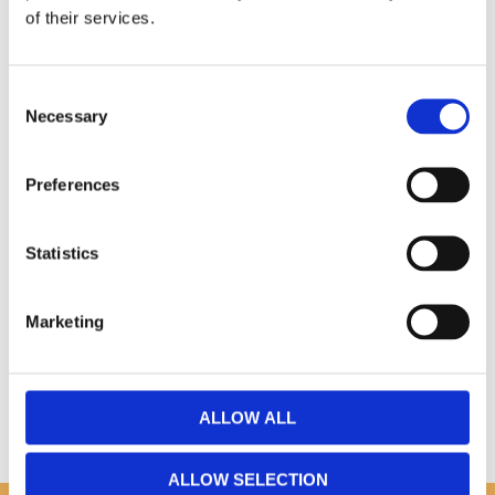
Facebook
Twitter
LinkedIn
Pinterest
of their services.
Omdömen
Consent
Necessary
Selection
Du
Preferences
Statistics
Marketing
Bli den första att lämna ett omdöme.
ALLOW ALL
ALLOW SELECTION