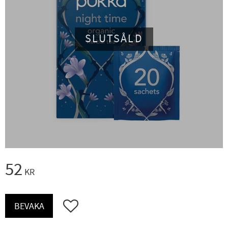
SLUTSÅLD
52
KR
Lägg till i favoriter
BEVAKA