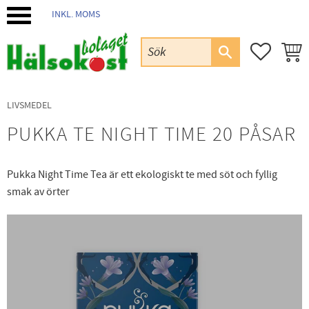
INKL. MOMS
Meny
FAVORIT
KUND
LIVSMEDEL
PUKKA TE NIGHT TIME 20 PÅSAR
Pukka Night Time Tea är ett ekologiskt te med söt och fyllig
smak av örter