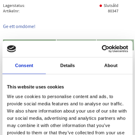
Lagerstatus
Slutsåld
Artikelnr
80347
Ge ett omdöme!
Produktbeskrivning
Specifikation
Användning
Pukka Night Time Tea är ett ekologiskt te med söt och fyllig
Consent
Details
About
smak av örter: valeriarot, lavendel, kamomill och lakritsrot.
Night Time Tea verkar avslappnande, lättar på spänningar
This website uses cookies
och stärker nervsystemet för en god natts sömn.
We use cookies to personalise content and ads, to
Koffeinfri.
provide social media features and to analyse our traffic.
We also share information about your use of our site with
our social media, advertising and analytics partners who
Dela med dig
may combine it with other information that you’ve
provided to them or that they’ve collected from your use