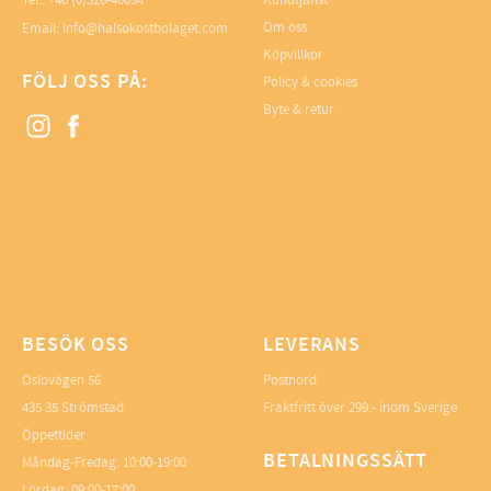
Tel.: +46 (0)526-40054
Kundtjänst
Om oss
Email: info@halsokostbolaget.com
Köpvillkor
FÖLJ OSS PÅ:
Policy & cookies
Byte & retur
BESÖK OSS
LEVERANS
Oslovägen 56
Postnord
435 35 Strömstad
Fraktfritt över 299.- inom Sverige
Öppettider
BETALNINGSSÄTT
Måndag-Fredag: 10:00-19:00
Lördag: 09:00-17:00