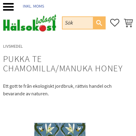
INKL. MOMS
Meny
FAVORIT
KUND
LIVSMEDEL
PUKKA TE
CHAMOMILLA/MANUKA HONEY
Ett gott te från ekologiskt jordbruk, rättvis handel och
bevarande av naturen.