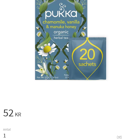
52
KR
Antal
st