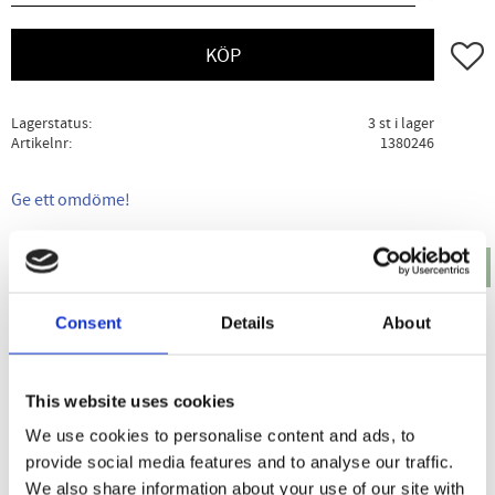
Lägg ti
KÖP
Lagerstatus
3 st i lager
Artikelnr
1380246
Ge ett omdöme!
Produktbeskrivning
Specifikation
Användning
Consent
Details
About
Pukka Chamomile Vanilla & Manuka Honey är ett
kamomillte som fått söta inslag av vanilj och
manukahonung. Kamomill innehåller oljor som ska ha en
This website uses cookies
rogivande inverkan på kroppen och brukar därför vara ett
We use cookies to personalise content and ads, to
populärt te att dricka på kvällen.
provide social media features and to analyse our traffic.
Unna dig en stund med en kopp Pukka kamomillte och
We also share information about your use of our site with