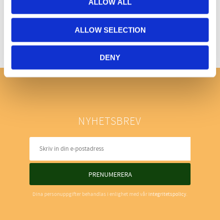
ALLOW ALL
Bli den första att lämna ett omdöme.
ALLOW SELECTION
DENY
NYHETSBREV
PRENUMERERA
Dina personuppgifter behandlas i enlighet med vår
integritetspolicy
.