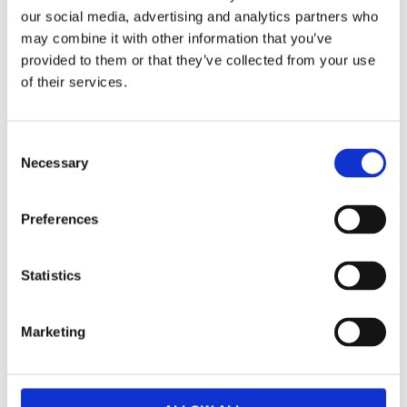
hoppas du kan hitta lite lugn. Eller som Pukka säger: "A
our social media, advertising and analytics partners who
soothing dip in an organic pool of calm".
may combine it with other information that you’ve
provided to them or that they’ve collected from your use
of their services.
Dela med dig
Facebook
Twitter
LinkedIn
Pinterest
Consent
Necessary
Selection
Omdömen
Preferences
Du
Statistics
Marketing