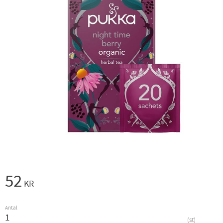
52
KR
Antal
st