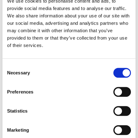
We use cookies to personalise content and ads, to
kvällen.
provide social media features and to analyse our traffic.
We also share information about your use of our site with
100% ekologiskt odlade och etiskt producerade
our social media, advertising and analytics partners who
ingedienser. Ekologiskt certifierat med EU-lövet.
may combine it with other information that you’ve
provided to them or that they’ve collected from your use
of their services.
Consent
Dela med dig
Necessary
Selection
Facebook
Twitter
LinkedIn
Pinterest
Preferences
Omdömen
Statistics
Du
Marketing