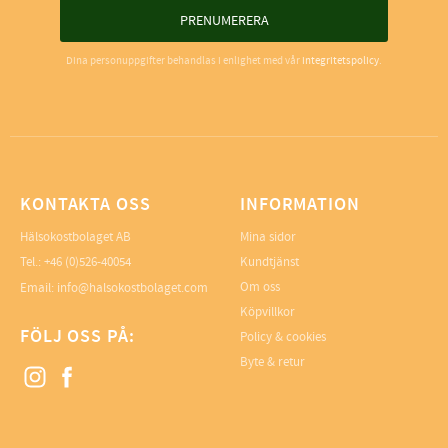
PRENUMERERA
Dina personuppgifter behandlas i enlighet med vår
integritetspolicy
.
KONTAKTA OSS
INFORMATION
Hälsokostbolaget AB
Mina sidor
Tel.: +46 (0)526-40054
Kundtjänst
Om oss
Email: info@halsokostbolaget.com
Köpvillkor
FÖLJ OSS PÅ:
Policy & cookies
Byte & retur