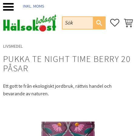
INKL. MOMS
Meny
FAVORIT
KUND
LIVSMEDEL
PUKKA TE NIGHT TIME BERRY 20
PÅSAR
Ett gott te från ekologiskt jordbruk, rättvis handel och
bevarande av naturen.