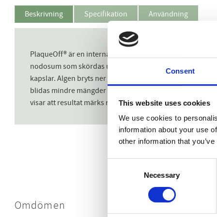
Beskrivning
Specifikation
Användning
PlaqueOff® är en internationellt patenterad naturproduk
nodosum som skördas utanför Norges kust. Den växer under
Consent
kapslar. Algen bryts ner i tarmen och aktiva komponenter f
blidas mindre mängder ny tandsten. Det är välkänt att sali
visar att resultat märks redan efter 4 veckor och att resul
This website uses cookies
We use cookies to personalis
information about your use of
other information that you’ve
Consent
Necessary
Selection
Omdömen