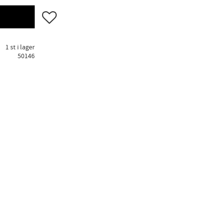
Lägg till i favoriter
1 st i lager
50146