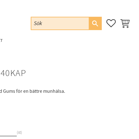
FAVORITER
KUNDVAG
ET
140KAP
d Gums för en bättre munhälsa.
st