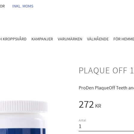
GOR
INKL. MOMS
CH KROPPSVÅRD
KAMPANJER
VARUMÄRKEN
VÄLMÅENDE
FÖR HEMM
PLAQUE OFF 
ProDen PlaqueOff Teeth an
272
KR
Antal