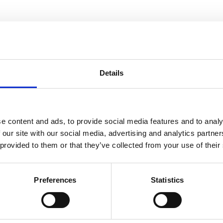
t som motverkar tandsten och plack på tandytan. Det verksamma äm
 arktiska förhållanden, skördas och genomgår sedan en speciell pro
Details
risätts som kan nå saliven och munhålan. Studier har visat att befint
vens sammansättning kan bidra till att stöta bort de bakterier som 
tatet blir bättre vid fortsatt regelbunden användning.
e content and ads, to provide social media features and to analy
 our site with our social media, advertising and analytics partn
 provided to them or that they’ve collected from your use of their
Dela med dig
Facebook
Twitter
LinkedIn
Pinterest
Preferences
Statistics