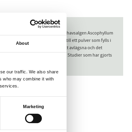
net i PlaqueOff® är den naturliga havsalgen Ascophyllum
cess där den torkas och mals till ett pulver som fylls i
About
lig tandsten blir porös och lätt att avlägsna och det
ger upphov till plack och tandsten. Studier som har gjorts
se our traffic. We also share
ers who may combine it with
 services.
Marketing