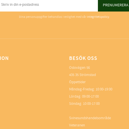
PRENUMERERA
Dina personuppgifter behandlas i enlighet med vår
integritetspolicy
.
ION
BESÖK OSS
Oslovägen 56
435 35 Strömstad
Öppettider
Måndag-Fredag: 10:00-19:00
Lördag: 09:00-17:00
Söndag: 10:00-17:00
Svinesundshandelsområde
Veteranen