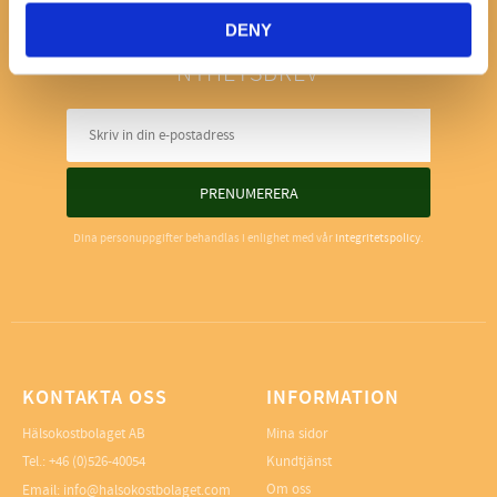
DENY
NYHETSBREV
PRENUMERERA
Dina personuppgifter behandlas i enlighet med vår
integritetspolicy
.
KONTAKTA OSS
INFORMATION
Hälsokostbolaget AB
Mina sidor
Tel.: +46 (0)526-40054
Kundtjänst
Om oss
Email: info@halsokostbolaget.com