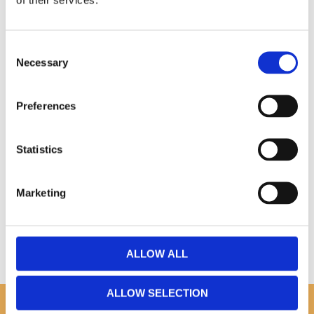
Omdömen
Consent
Necessary
Selection
Du
Preferences
Statistics
Bli den första att lämna ett omdöme.
Marketing
ALLOW ALL
ALLOW SELECTION