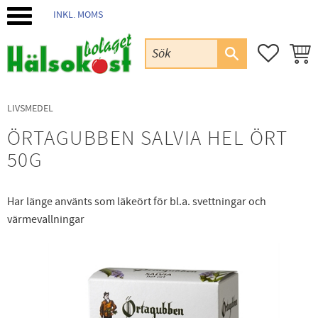
INKL. MOMS
Meny
FAVORIT
KUND
LIVSMEDEL
ÖRTAGUBBEN SALVIA HEL ÖRT
50G
Har länge använts som läkeört för bl.a. svettningar och
värmevallningar