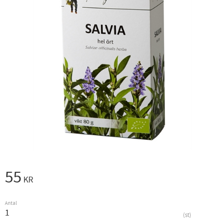
55
KR
Antal
st