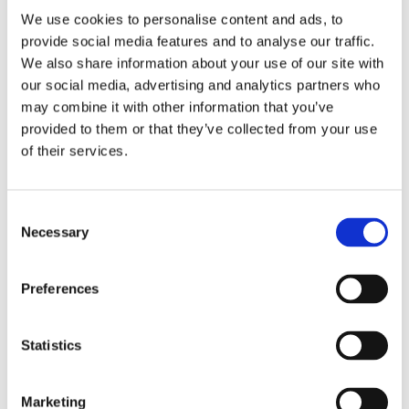
Kryddsalvian blir upp till 60 centimeter hög med grågröna
We use cookies to personalise content and ads, to
luddiga blad och blommorna är små och blåvioletta.
provide social media features and to analyse our traffic.
Salvian är en gammal kulturväxt och läkeört som har sitt
We also share information about your use of our site with
ursprung i medelhavsområdet och har spridits över stora
our social media, advertising and analytics partners who
delar av Europa av romarna och senare av munkarna.
may combine it with other information that you’ve
Namnet salvia kommer av det latinska salvus som betyder
provided to them or that they’ve collected from your use
att hela eller att frälsa. Som torkad bladkrydda ger växten
of their services.
en markant smak och bör användas med försiktighet.
Consent
Necessary
Selection
Dela med dig
Facebook
Twitter
LinkedIn
Pinterest
Preferences
Omdömen
Statistics
Du
Marketing