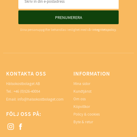
PRENUMERERA
Dina personuppgifter behandlas i enlighet med vår
integritetspolicy
.
KONTAKTA OSS
INFORMATION
Hälsokostbolaget AB
Mina sidor
Tel.: +46 (0)526-40054
Kundtjänst
Om oss
Email: info@halsokostbolaget.com
Köpvillkor
FÖLJ OSS PÅ:
Policy & cookies
Byte & retur