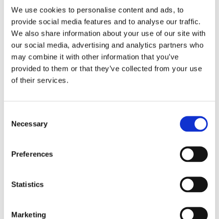
som förekommer tämligen allmänt upp till Gästrikland.
We use cookies to personalise content and ads, to
Ursprungligen hör den hemma i södra och östra Europa
provide social media features and to analyse our traffic.
men är numera spridd i nästan hela Europa, såväl som i
We also share information about your use of our site with
Kanada och USA. Första fynduppgift publicerades av
our social media, advertising and analytics partners who
Rudbeck i Catalogus plantarum 1658, men arten är känd
may combine it with other information that you’ve
sedan medeltiden (Nordstedt 1920). Detta är Örtagubbens
provided to them or that they’ve collected from your use
eget varumärke. Örtagubbens egna örter kommer
of their services.
huvudsakligen från utvalda ekologiska odlare i Europa.
Consent
Necessary
Selection
Dela med dig
Facebook
Twitter
LinkedIn
Pinterest
Preferences
Omdömen
Statistics
Du
Marketing