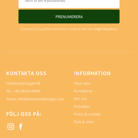
PRENUMERERA
Dina personuppgifter behandlas i enlighet med vår
integritetspolicy
.
KONTAKTA OSS
INFORMATION
Hälsokostbolaget AB
Mina sidor
Tel.: +46 (0)526-40054
Kundtjänst
Om oss
Email: info@halsokostbolaget.com
Köpvillkor
FÖLJ OSS PÅ:
Policy & cookies
Byte & retur