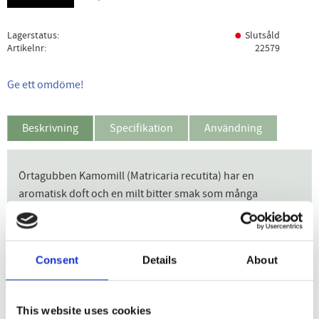
Lagerstatus
Slutsåld
Artikelnr
22579
Ge ett omdöme!
Beskrivning
Specifikation
Användning
Örtagubben Kamomill (Matricaria recutita) har en
aromatisk doft och en milt bitter smak som många
uppskattar. Kamomill är en välbekant blomma i den
svenska floran, och en vanlig ört att använda i örtteer.
Kamomill är en ettårig, aromatiskt doftande ört som kan bli
Consent
Details
About
upp till fyra decimeter hög. Blomkorgarna är
prästkragelika och sitter på långa skaft. Kamomill blommar
från juni till oktober. Utbredning. Kamomill är ett ogräs
This website uses cookies