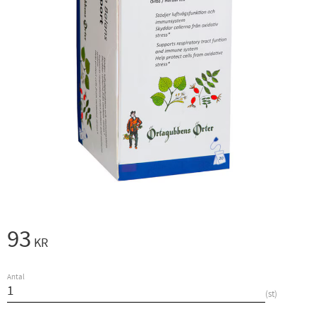
93
KR
Antal
st