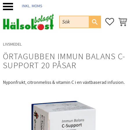
INKL. MOMS
Meny
FAVORIT
KUND
LIVSMEDEL
ÖRTAGUBBEN IMMUN BALANS C-
SUPPORT 20 PÅSAR
Nyponfrukt, citronmeliss & vitamin C i en växtbaserad infusion.