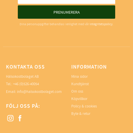
PRENUMERERA
Dina personuppgifter behandlas i enlighet med vår
integritetspolicy
.
KONTAKTA OSS
INFORMATION
Hälsokostbolaget AB
Mina sidor
Tel.: +46 (0)526-40054
Kundtjänst
Om oss
Email: info@halsokostbolaget.com
Köpvillkor
FÖLJ OSS PÅ:
Policy & cookies
Byte & retur