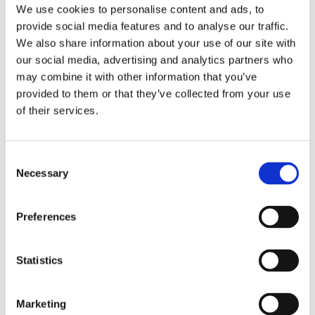
stärker immunförsvaret.
We use cookies to personalise content and ads, to
provide social media features and to analyse our traffic.
I samarbete med ett av Europas ledande GMP-certifierade
We also share information about your use of our site with
örtföretag/fabrik i Litauen, som startade redan 1883, och
our social media, advertising and analytics partners who
tillsammans med Örtagubbens historia från 1930 finns
may combine it with other information that you’ve
grunden för gedigen örtkunskap. Med historiska och
provided to them or that they’ve collected from your use
beprövade recept på örtkombinationer har vi tagit fram en
of their services.
serie för olika indikationsområden.
Consent
Necessary
Dela med dig
Selection
Facebook
Twitter
LinkedIn
Pinterest
Preferences
Omdömen
Statistics
Du
Marketing