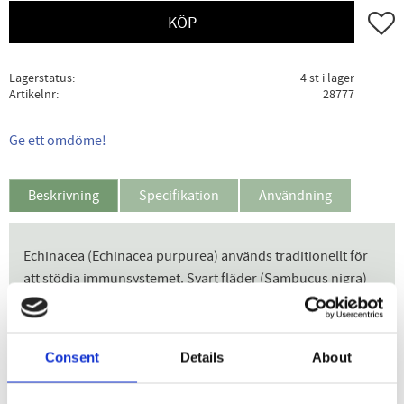
Lägg ti
KÖP
Lagerstatus
4 st i lager
Artikelnr
28777
Ge ett omdöme!
Beskrivning
Specifikation
Användning
Echinacea (Echinacea purpurea) används traditionellt för
att stödja immunsystemet. Svart fläder (Sambucus nigra)
och nypon (Rosa canina) är naturligt rika på antioxidanter
och C-vitamin, vilket bidrar till immunsystemets normala
funktion och skyddar cellerna mot oxidativ stress. Gullris
Consent
Details
About
(Solidago herba) främjar kroppens naturliga
reningsprocesser, medan maskrosrot (Taraxacum