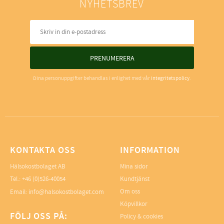
NYHETSBREV
PRENUMERERA
Dina personuppgifter behandlas i enlighet med vår
integritetspolicy
.
KONTAKTA OSS
INFORMATION
Hälsokostbolaget AB
Mina sidor
Tel.: +46 (0)526-40054
Kundtjänst
Om oss
Email: info@halsokostbolaget.com
Köpvillkor
FÖLJ OSS PÅ:
Policy & cookies