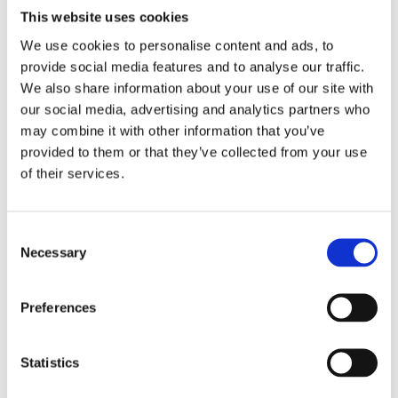
officinale) traditionellt använts för sin renande effekt.
This website uses cookies
Lakrits (Glycyrrhiza glabra) har en lenande effekt på
We use cookies to personalise content and ads, to
halsen, och svartpeppar (Piper nigrum) kan bidra till bättre
provide social media features and to analyse our traffic.
upptag av näringsämnen.
We also share information about your use of our site with
I samarbete med ett av Europas ledande GMP-certifierade
our social media, advertising and analytics partners who
örtföretag/fabrik i Litauen, som startade redan 1883, och
may combine it with other information that you’ve
tillsammans med Örtagubbens historia från 1930 finns
provided to them or that they’ve collected from your use
of their services.
grunden för gedigen örtkunskap. Med historiska och
beprövade recept på örtkombinationer har vi tagit fram en
serie för olika indikationsområden.
Consent
Necessary
Selection
Dela med dig
Preferences
Facebook
Twitter
LinkedIn
Pinterest
Statistics
Omdömen