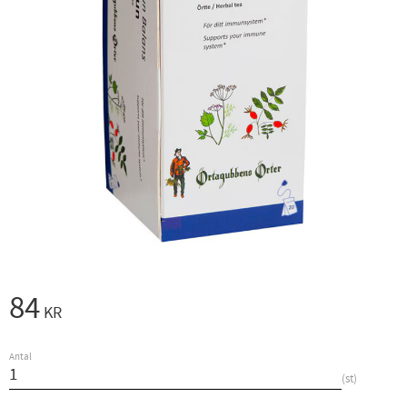
84
KR
Antal
st