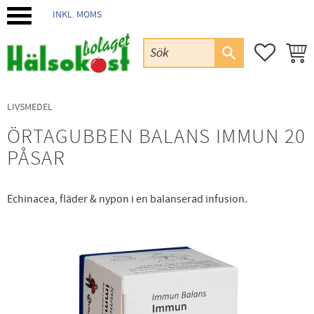
INKL. MOMS
Meny
FAVORIT
KUND
LIVSMEDEL
ÖRTAGUBBEN BALANS IMMUN 20
PÅSAR
Echinacea, fläder & nypon i en balanserad infusion.