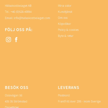
Hälsokostbolaget AB
Mina sidor
Tel.: +46 (0)526-40054
Kundtjänst
Om oss
Email: info@halsokostbolaget.com
Köpvillkor
FÖLJ OSS PÅ:
Policy & cookies
Byte & retur
BESÖK OSS
LEVERANS
Oslovägen 56
Postnord
435 35 Strömstad
Fraktfritt över 299.- inom Sverige
Öppettider