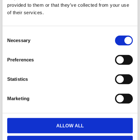
Dela med dig
provided to them or that they’ve collected from your use
of their services.
Facebook
Twitter
LinkedIn
Pinterest
Consent
Omdömen
Necessary
Selection
Du
Preferences
Statistics
Marketing
Bli den första att lämna ett omdöme.
ALLOW ALL