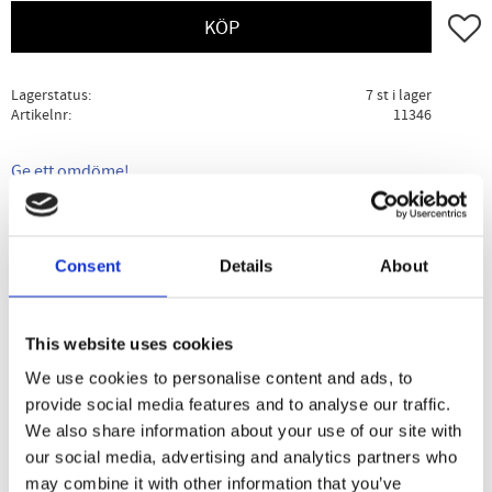
Lägg ti
KÖP
Lagerstatus
7 st i lager
Artikelnr
11346
Ge ett omdöme!
Beskrivning
Specifikation
Användning
Consent
Details
About
Öronljusen är tillverkade av uteslutande högraffinerat
bivax och traditionella indianska örter såsom salvia,
This website uses cookies
johannesört och kamomill samt fullständigt naturliga
We use cookies to personalise content and ads, to
eteriska aromessenser. Öronljusen ger dig avkoppling,
provide social media features and to analyse our traffic.
avspänning, frigöring och ny energi.
We also share information about your use of our site with
our social media, advertising and analytics partners who
may combine it with other information that you’ve