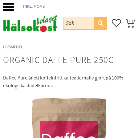
INKL. MOMS
Meny
FAVORIT
KUND
LIVSMEDEL
ORGANIC DAFFE PURE 250G
Daffee Pure är ett koffeinfritt kaffealternativ gjort på 100%
ekologiska dadelkärnor.