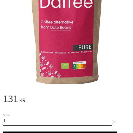
131
KR
Antal
st