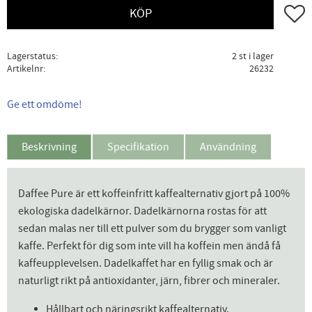
Lägg ti
KÖP
Lagerstatus
2 st i lager
Artikelnr
26232
Ge ett omdöme!
Beskrivning
Specifikation
Användning
Daffee Pure är ett koffeinfritt kaffealternativ gjort på 100%
ekologiska dadelkärnor. Dadelkärnorna rostas för att
sedan malas ner till ett pulver som du brygger som vanligt
kaffe. Perfekt för dig som inte vill ha koffein men ändå få
kaffeupplevelsen. Dadelkaffet har en fyllig smak och är
naturligt rikt på antioxidanter, järn, fibrer och mineraler.
Hållbart och näringsrikt kaffealternativ.