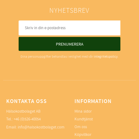
NYHETSBREV
PRENUMERERA
Dina personuppgifter behandlas i enlighet med vår
integritetspolicy
.
KONTAKTA OSS
INFORMATION
Hälsokostbolaget AB
Mina sidor
Tel.: +46 (0)526-40054
Kundtjänst
Om oss
Email: info@halsokostbolaget.com
Köpvillkor