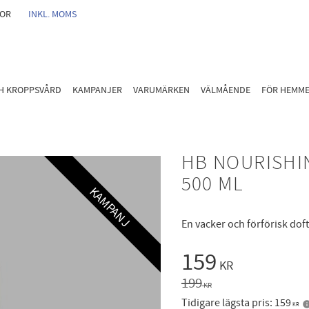
GOR
INKL. MOMS
CH KROPPSVÅRD
KAMPANJER
VARUMÄRKEN
VÄLMÅENDE
FÖR HEMM
HB NOURISHI
500 ML
KAMPANJ
En vacker och förförisk dof
Nedsatt pris
159
KR
Ordinarie pris:
199
KR
Tidigare lägsta pris:
159
KR