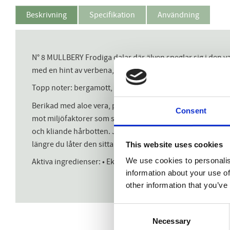
Beskrivning
Specifikation
Användning
N° 8 MULLBERY Frodiga dalar där älven speglar sig i den v
med en hint av verbena, bergamott och grönt te, på en bäd
Topp noter: bergamott, citron och verbena Hjärt noter: jasm
Berikad med aloe vera, panthenol, risproteiner och sheasmö
Consent
mot miljöfaktorer som salt, klor och sol. Ger håret en djup
och kliande hårbotten. Justera mängden du behöver baserat p
längre du låter den sitta desto mer fukt och näring får hår
This website uses cookies
We use cookies to personalis
Aktiva ingredienser: • Ekologisk aloe vera juice • Risprote
information about your use of
other information that you’ve
Consent
Necessary
Selection