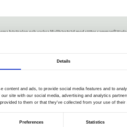
arma höstsolen och vackra Mullbärsträd med rötter sammanflätade i 
d av vertiver, mysk och milda kryddtoner..
in, ros, hyacint, iris och grönt te Bas noter: vetiver, vit mysk och c
r som ger näring åt håret från rot till toppar. Lämplig för alla hår
Details
 återfuktning, och hjälper mot kluvna toppar och torrt hår, så att hå
å längden på ditt hår. Applicera balsamet jämnt fördelat i håret. ra
et.
e content and ads, to provide social media features and to analy
iner • Ekologiskt sheasmör • Pantenol • Organisk solrosfröolja
 our site with our social media, advertising and analytics partn
 provided to them or that they’ve collected from your use of their
Preferences
Statistics