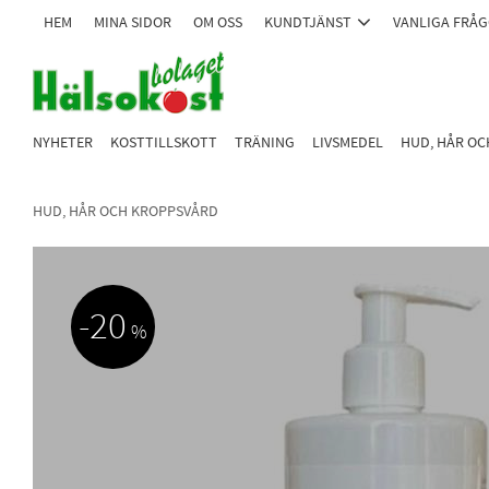
HEM
MINA SIDOR
OM OSS
KUNDTJÄNST
VANLIGA FRÅ
NYHETER
KOSTTILLSKOTT
TRÄNING
LIVSMEDEL
HUD, HÅR O
HUD, HÅR OCH KROPPSVÅRD
20
%