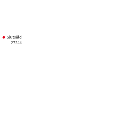
favoriter
Slutsåld
27244