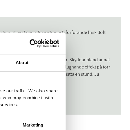
hjärtat av skogen. En vacker och förförande frisk doft
ederträ
typer, inklusive torrt och skadat hår. Skyddar bland annat
About
ret blir glansigt och mjukt. Har en lugnande effekt på torr
kt från rot till topp, och låt det sitta en stund. Ju
se our traffic. We also share
ers who may combine it with
 services.
Marketing