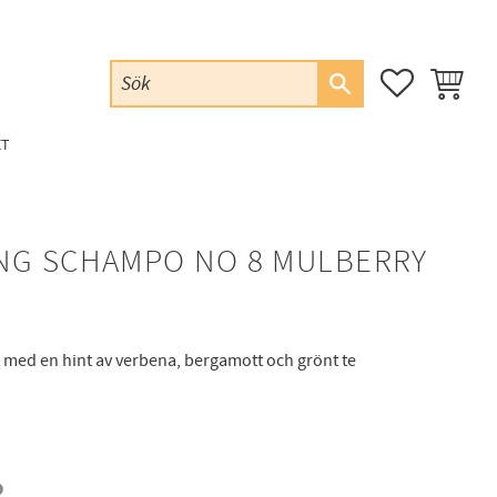
FAVORITER
KUNDVAG
ET
NG SCHAMPO NO 8 MULBERRY
t med en hint av verbena, bergamott och grönt te
: