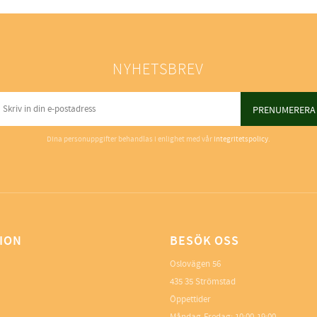
NYHETSBREV
PRENUMERERA
Dina personuppgifter behandlas i enlighet med vår
integritetspolicy
.
ION
BESÖK OSS
Oslovägen 56
435 35 Strömstad
Öppettider