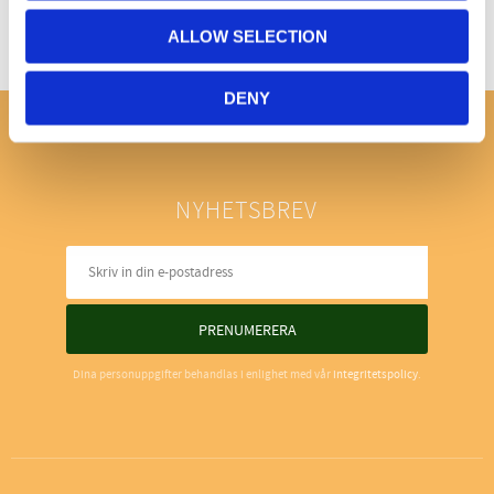
ALLOW SELECTION
DENY
NYHETSBREV
PRENUMERERA
Dina personuppgifter behandlas i enlighet med vår
integritetspolicy
.