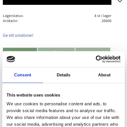
Lagerstatus
4 st i lager
Artikelnr
26600
Ge ett omdöme!
Beskrivning
Specifikation
Användning
Nattokinas är ett fibrinolytiskt enzym som kommer från
Consent
Details
About
natto vilket är ett traditionellt japanskt livsmedel som
framställs genom fermentering av sojabönor.
This website uses cookies
Med tiamin för hjärtfunktionen*. Med tapioka som enda
We use cookies to personalise content and ads, to
fyllnadsmedel.
provide social media features and to analyse our traffic.
We also share information about your use of our site with
*Tiamin bidrar till normal hjärtfunktion.
our social media, advertising and analytics partners who