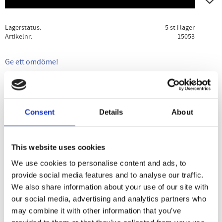
Lagerstatus
5 st i lager
Artikelnr
15053
Ge ett omdöme!
Beskrivning
Specifikation
Användning
Consent
Details
About
Quinoa från bondeägt kooperativ högt upp i Perus berg!
Quinoa innehåller många essentiella aminosyror och är
This website uses cookies
mättande. Groddar och mjuknar efter ett par timmar i
vattenbad och kan användas okokt. Producerad under
We use cookies to personalise content and ads, to
rättvisa förhållanden i kooperativ.
provide social media features and to analyse our traffic.
We also share information about your use of our site with
our social media, advertising and analytics partners who
may combine it with other information that you’ve
Dela med dig