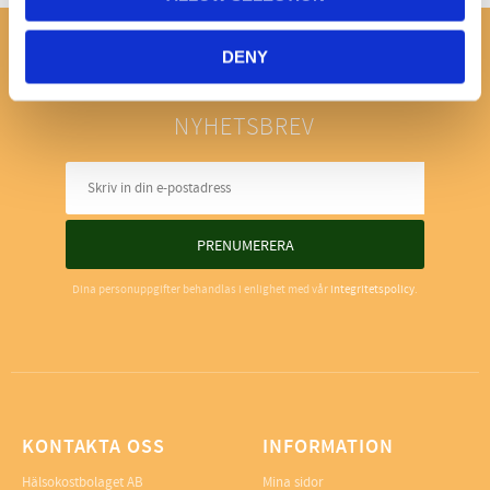
DENY
NYHETSBREV
PRENUMERERA
Dina personuppgifter behandlas i enlighet med vår
integritetspolicy
.
KONTAKTA OSS
INFORMATION
Hälsokostbolaget AB
Mina sidor