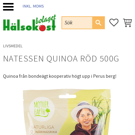
INKL. MOMS
Meny
FAVORIT
KUND
LIVSMEDEL
NATESSEN QUINOA RÖD 500G
Quinoa från bondeägt kooperativ högt upp i Perus berg!