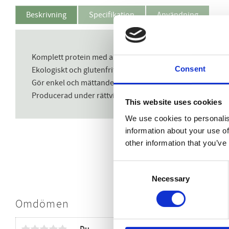
Beskrivning
Specifikation
Användning
Komplett protein med alla essentiella aminosyror
Consent
Ekologiskt och glutenfritt
Gör enkel och mättande gröt på några minuter
Producerad under rättvisa förhållanden i kooperativ
This website uses cookies
We use cookies to personalis
information about your use of
other information that you’ve
Consent
Necessary
Selection
Omdömen