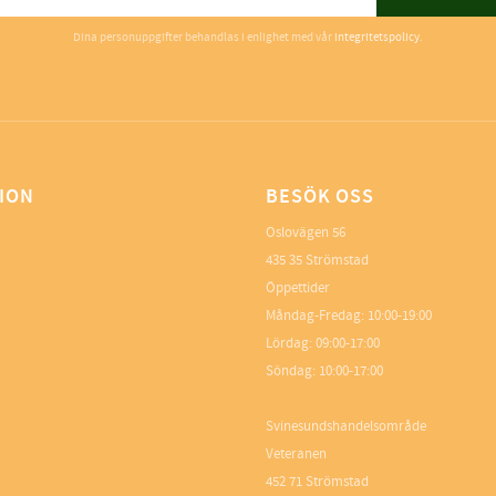
Dina personuppgifter behandlas i enlighet med vår
integritetspolicy
.
ION
BESÖK OSS
Oslovägen 56
435 35 Strömstad
Öppettider
Måndag-Fredag: 10:00-19:00
Lördag: 09:00-17:00
Söndag: 10:00-17:00
Svinesundshandelsområde
Veteranen
452 71 Strömstad