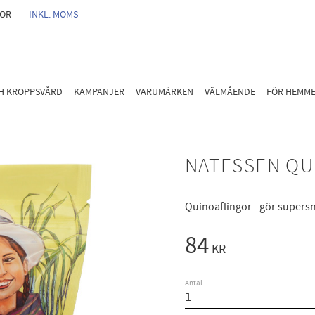
GOR
INKL. MOMS
CH KROPPSVÅRD
KAMPANJER
VARUMÄRKEN
VÄLMÅENDE
FÖR HEMM
NATESSEN QU
Quinoaflingor - gör supersn
84
KR
Antal