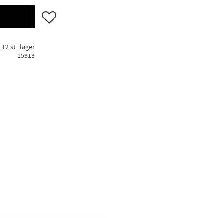
Lägg till i favoriter
12 st i lager
15313