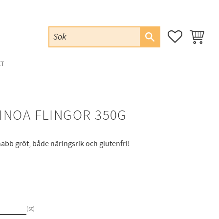
FAVORITER
KUNDVAG
ET
INOA FLINGOR 350G
abb gröt, både näringsrik och glutenfri!
st